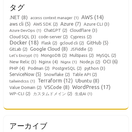
タグ
AWS
(14)
.NET
(8)
access context manager
(1)
aws cli
(5)
Azure
(7)
Azure CLI
(3)
AWS SDK
(2)
Cloudflare
(3)
ChatGPT
(2)
Azure DevOps
(1)
Cloud SQL
(3)
code-server
(2)
Cypress
(2)
Docker
(18)
GitHub
(5)
Flask
(2)
gcloud cli
(2)
Google Cloud
(8)
GitLab
(2)
JSFiddle
(2)
MongoDB
(2)
Multipass
(2)
MySQL
(2)
Let's Encrypt
(1)
OCI
(6)
New Relic
(3)
Nginx
(4)
Node.js
(2)
Nignx
(1)
PHP
(4)
python
(3)
Podman
(2)
PostgreSQL
(2)
ServiceNow
(5)
Snowflake
(2)
Table API
(2)
Terraform
(12)
Ubuntu
(8)
tailwindcss
(1)
WordPress
(17)
VSCode
(8)
Value Domain
(2)
WP-CLI
(2)
カスタムドメイン
(2)
生成AI
(1)
アーカイブ