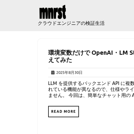
Skip
to
content
クラウドエンジニアの検証生活
環境変数だけで OpenAI・LM Stu
えてみた
2025
2025年8月30日
年
LLM を提供するバックエンド API 
8
れている機能が異なるので、仕様やラ
月
ません。 今回は、簡単なチャット用の API
30
日
READ MORE