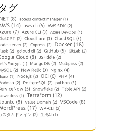
タグ
.NET
(8)
access context manager
(1)
AWS
(14)
aws cli
(5)
AWS SDK
(2)
Azure
(7)
Azure CLI
(3)
Azure DevOps
(1)
Cloudflare
(3)
Cloud SQL
(3)
ChatGPT
(2)
Docker
(18)
code-server
(2)
Cypress
(2)
GitHub
(5)
Flask
(2)
gcloud cli
(2)
GitLab
(2)
Google Cloud
(8)
JSFiddle
(2)
MongoDB
(2)
Multipass
(2)
et's Encrypt
(1)
New Relic
(3)
Nginx
(4)
MySQL
(2)
OCI
(6)
PHP
(4)
Node.js
(2)
Nignx
(1)
python
(3)
Podman
(2)
PostgreSQL
(2)
ServiceNow
(5)
Snowflake
(2)
Table API
(2)
Terraform
(12)
ailwindcss
(1)
Ubuntu
(8)
VSCode
(8)
Value Domain
(2)
WordPress
(17)
WP-CLI
(2)
カスタムドメイン
(2)
生成AI
(1)