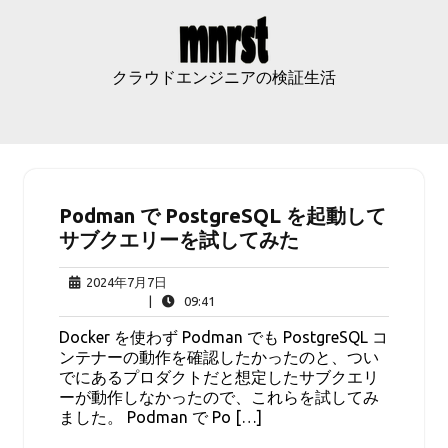
Skip
to
content
クラウドエンジニアの検証生活
Podman で PostgreSQL を起動して
サブクエリーを試してみた
2024
2024年7月7日
年
09:41
|
09:41
7
Docker を使わず Podman でも PostgreSQL コ
月
ンテナーの動作を確認したかったのと、つい
7
でにあるプロダクトだと想定したサブクエリ
日
ーが動作しなかったので、これらを試してみ
ました。 Podman で Po […]