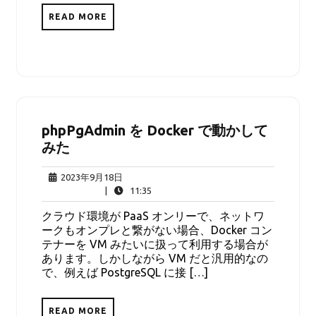
READ MORE
phpPgAdmin を Docker で動かして
みた
2023
2023年9月18日
年
11:35
|
11:35
9
クラウド環境が PaaS オンリーで、ネットワ
月
ークもオンプレと繋がない場合、Docker コン
18
テナーを VM みたいに扱って利用する場合が
日
あります。しかしながら VM だと汎用的なの
で、例えば PostgreSQL に接 […]
READ MORE