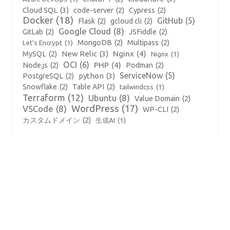
Cloud SQL
(3)
code-server
(2)
Cypress
(2)
Docker
(18)
GitHub
(5)
Flask
(2)
gcloud cli
(2)
Google Cloud
(8)
GitLab
(2)
JSFiddle
(2)
MongoDB
(2)
Multipass
(2)
Let's Encrypt
(1)
New Relic
(3)
Nginx
(4)
MySQL
(2)
Nignx
(1)
OCI
(6)
PHP
(4)
Node.js
(2)
Podman
(2)
ServiceNow
(5)
python
(3)
PostgreSQL
(2)
Snowflake
(2)
Table API
(2)
tailwindcss
(1)
Terraform
(12)
Ubuntu
(8)
Value Domain
(2)
WordPress
(17)
VSCode
(8)
WP-CLI
(2)
カスタムドメイン
(2)
生成AI
(1)
アーカイブ
2025年8月
(2)
2025年4月
(1)