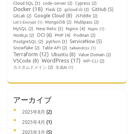
Cloud SQL
(3)
code-server
(2)
Cypress
(2)
Docker
(18)
GitHub
(5)
Flask
(2)
gcloud cli
(2)
Google Cloud
(8)
GitLab
(2)
JSFiddle
(2)
MongoDB
(2)
Multipass
(2)
Let's Encrypt
(1)
New Relic
(3)
Nginx
(4)
MySQL
(2)
Nignx
(1)
OCI
(6)
PHP
(4)
Node.js
(2)
Podman
(2)
ServiceNow
(5)
python
(3)
PostgreSQL
(2)
Snowflake
(2)
Table API
(2)
tailwindcss
(1)
Terraform
(12)
Ubuntu
(8)
Value Domain
(2)
WordPress
(17)
VSCode
(8)
WP-CLI
(2)
カスタムドメイン
(2)
生成AI
(1)
アーカイブ
2025年8月
(2)
2025年4月
(1)
2025年3月
(5)