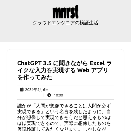
Skip
to
content
クラウドエンジニアの検証生活
ChatGPT 3.5 に聞きながら Excel ラ
イクな入力を実現する Web アプリ
を作ってみた
2024
2024年4月6日
年
10:00
|
10:00
4
誰かが「人間が想像できることは人間が必ず
月
実現できる」という名言を残したように、自
6
分が想像して実現できそうだと思えるものは
日
ほぼ実現できるので、実際に想像したものを
仮説検証してみたくなります。しかしなが