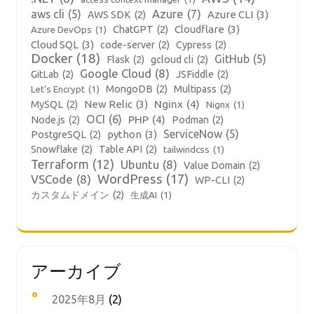
aws cli
(5)
Azure
(7)
Azure CLI
(3)
AWS SDK
(2)
Cloudflare
(3)
ChatGPT
(2)
Azure DevOps
(1)
Cloud SQL
(3)
code-server
(2)
Cypress
(2)
Docker
(18)
GitHub
(5)
Flask
(2)
gcloud cli
(2)
Google Cloud
(8)
GitLab
(2)
JSFiddle
(2)
MongoDB
(2)
Multipass
(2)
Let's Encrypt
(1)
New Relic
(3)
Nginx
(4)
MySQL
(2)
Nignx
(1)
OCI
(6)
PHP
(4)
Node.js
(2)
Podman
(2)
ServiceNow
(5)
python
(3)
PostgreSQL
(2)
Snowflake
(2)
Table API
(2)
tailwindcss
(1)
Terraform
(12)
Ubuntu
(8)
Value Domain
(2)
WordPress
(17)
VSCode
(8)
WP-CLI
(2)
カスタムドメイン
(2)
生成AI
(1)
アーカイブ
2025年8月
(2)