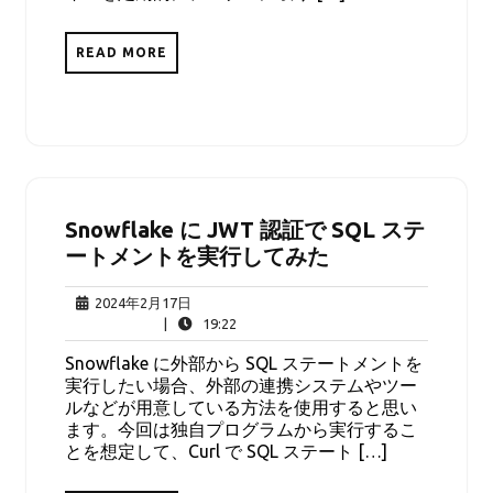
READ MORE
Snowflake に JWT 認証で SQL ステ
ートメントを実行してみた
2024
2024年2月17日
年
19:22
|
19:22
2
Snowflake に外部から SQL ステートメントを
月
実行したい場合、外部の連携システムやツー
17
ルなどが用意している方法を使用すると思い
日
ます。今回は独自プログラムから実行するこ
とを想定して、Curl で SQL ステート […]