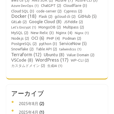
aws cli
(5)
Azure
(7)
Azure CLI
(3)
AWS SDK
(2)
Cloudflare
(3)
ChatGPT
(2)
Azure DevOps
(1)
Cloud SQL
(3)
code-server
(2)
Cypress
(2)
Docker
(18)
GitHub
(5)
Flask
(2)
gcloud cli
(2)
Google Cloud
(8)
GitLab
(2)
JSFiddle
(2)
MongoDB
(2)
Multipass
(2)
Let's Encrypt
(1)
New Relic
(3)
Nginx
(4)
MySQL
(2)
Nignx
(1)
OCI
(6)
PHP
(4)
Node.js
(2)
Podman
(2)
ServiceNow
(5)
python
(3)
PostgreSQL
(2)
Snowflake
(2)
Table API
(2)
tailwindcss
(1)
Terraform
(12)
Ubuntu
(8)
Value Domain
(2)
WordPress
(17)
VSCode
(8)
WP-CLI
(2)
カスタムドメイン
(2)
生成AI
(1)
アーカイブ
2025年8月
(2)
2025年4月
(1)