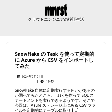
Skip
to
content
クラウドエンジニアの検証生活
Snowflake の Task を使って定期的
に Azure から CSV をインポートし
てみた
2024
2024年2月24日
年
19:43
|
19:43
2
Snowflake 自体に定期実行する何かがあるの
月
か調べてみたところ、Task を作って SQL ス
24
テートメントを実行できるようです。そこで
日
今回は、Azure ストレージ上にある CSV ファ
イルを定期的にテーブルに取り […]