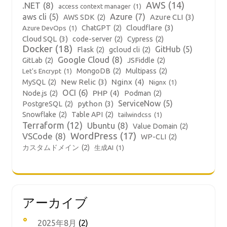
AWS
(14)
.NET
(8)
access context manager
(1)
aws cli
(5)
Azure
(7)
Azure CLI
(3)
AWS SDK
(2)
Cloudflare
(3)
ChatGPT
(2)
Azure DevOps
(1)
Cloud SQL
(3)
code-server
(2)
Cypress
(2)
Docker
(18)
GitHub
(5)
Flask
(2)
gcloud cli
(2)
Google Cloud
(8)
GitLab
(2)
JSFiddle
(2)
MongoDB
(2)
Multipass
(2)
Let's Encrypt
(1)
New Relic
(3)
Nginx
(4)
MySQL
(2)
Nignx
(1)
OCI
(6)
PHP
(4)
Node.js
(2)
Podman
(2)
ServiceNow
(5)
python
(3)
PostgreSQL
(2)
Snowflake
(2)
Table API
(2)
tailwindcss
(1)
Terraform
(12)
Ubuntu
(8)
Value Domain
(2)
WordPress
(17)
VSCode
(8)
WP-CLI
(2)
カスタムドメイン
(2)
生成AI
(1)
アーカイブ
2025年8月
(2)