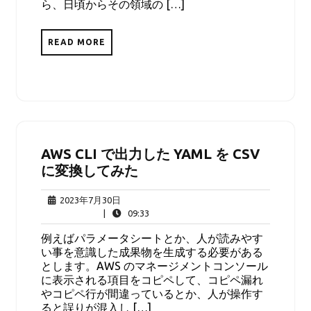
ら、日頃からその領域の […]
READ MORE
AWS CLI で出力した YAML を CSV
に変換してみた
2023
2023年7月30日
年
09:33
|
09:33
7
例えばパラメータシートとか、人が読みやす
月
い事を意識した成果物を生成する必要がある
30
とします。AWS のマネージメントコンソール
日
に表示される項目をコピペして、コピペ漏れ
やコピペ行が間違っているとか、人が操作す
ると誤りが混入し […]