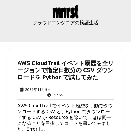
Skip
to
content
クラウドエンジニアの検証生活
AWS CloudTrail イベント履歴を全リ
ージョンで指定日数分の CSV ダウン
ロードを Python で試してみた
2024
2024年11月9日
年
17:56
|
17:56
11
AWS CloudTrail でイベント履歴を手動でダウ
月
ンロードする CSV と、Python でダウンロー
9
ドする CSV が Resource を除いて、ほぼ同一
日
になることを目指してコードを書いてみまし
た。Error […]