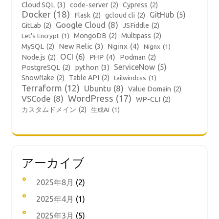
Cloud SQL
(3)
code-server
(2)
Cypress
(2)
Docker
(18)
GitHub
(5)
Flask
(2)
gcloud cli
(2)
Google Cloud
(8)
GitLab
(2)
JSFiddle
(2)
MongoDB
(2)
Multipass
(2)
Let's Encrypt
(1)
New Relic
(3)
Nginx
(4)
MySQL
(2)
Nignx
(1)
OCI
(6)
PHP
(4)
Node.js
(2)
Podman
(2)
ServiceNow
(5)
python
(3)
PostgreSQL
(2)
Snowflake
(2)
Table API
(2)
tailwindcss
(1)
Terraform
(12)
Ubuntu
(8)
Value Domain
(2)
WordPress
(17)
VSCode
(8)
WP-CLI
(2)
カスタムドメイン
(2)
生成AI
(1)
アーカイブ
2025年8月
(2)
2025年4月
(1)
2025年3月
(5)