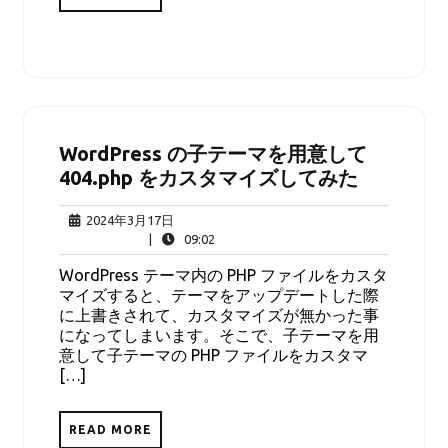
WordPress の子テーマを用意して
404.php をカスタマイズしてみた
2024
2024年3月17日
年
09:02
|
09:02
3
WordPress テーマ内の PHP ファイルをカスタ
月
マイズすると、テーマをアップデートした際
17
に上書きされて、カスタマイズが無かった事
日
になってしまいます。そこで、子テーマを用
意して子テーマの PHP ファイルをカスタマ
[…]
READ MORE