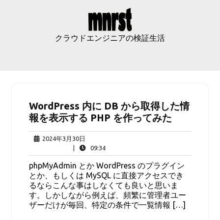
Skip
to
content
クラウドエンジニアの検証生活
WordPress 内に DB から取得した情
報を表示する PHP を作ってみた
2024
2024年3月30日
年
09:34
|
09:34
3
phpMyAdmin とか WordPress のプラグイン
月
とか、もしくは MySQL に直接アクセスでき
30
るならこんな事はしなくても良いと思いま
日
す。しかしながら例えば、頻繁に管理者ユー
ザーだけが毎回、特定の条件で一覧情報 […]