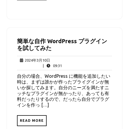
簡単な自作 WordPress プラグイン
を試してみた
2024
2024年3月10日
年
09:31
|
09:31
3
自分の場合、WordPress に機能を追加したい
月
時は、まずは誰かが作ったプライグインが無
10
いか探してみます。自分のニーズを満たすニ
日
ッチなプラグインが無かったり、あっても有
料だったりするので、だったら自分でプラグ
インを作っ […]
READ MORE