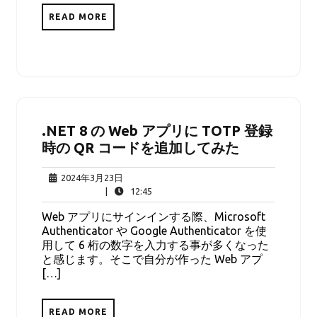
READ MORE
.NET 8 の Web アプリに TOTP 登録
時の QR コードを追加してみた
2024
2024年3月23日
年
12:45
|
12:45
3
Web アプリにサインインする際、Microsoft
月
Authenticator や Google Authenticator を使
23
用して 6 桁の数字を入力する事が多くなった
日
と感じます。そこで自分が作った Web アプ
[…]
READ MORE