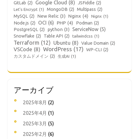
Google Cloud
(8)
GitLab
(2)
JSFiddle
(2)
MongoDB
(2)
Multipass
(2)
Let's Encrypt
(1)
New Relic
(3)
Nginx
(4)
MySQL
(2)
Nignx
(1)
OCI
(6)
PHP
(4)
Node.js
(2)
Podman
(2)
ServiceNow
(5)
python
(3)
PostgreSQL
(2)
Snowflake
(2)
Table API
(2)
tailwindcss
(1)
Terraform
(12)
Ubuntu
(8)
Value Domain
(2)
WordPress
(17)
VSCode
(8)
WP-CLI
(2)
カスタムドメイン
(2)
生成AI
(1)
アーカイブ
2025年8月
(2)
2025年4月
(1)
2025年3月
(5)
2025年2月
(6)