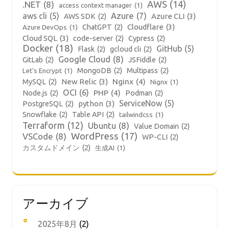
AWS
(14)
.NET
(8)
access context manager
(1)
aws cli
(5)
Azure
(7)
Azure CLI
(3)
AWS SDK
(2)
Cloudflare
(3)
ChatGPT
(2)
Azure DevOps
(1)
Cloud SQL
(3)
code-server
(2)
Cypress
(2)
Docker
(18)
GitHub
(5)
Flask
(2)
gcloud cli
(2)
Google Cloud
(8)
GitLab
(2)
JSFiddle
(2)
MongoDB
(2)
Multipass
(2)
Let's Encrypt
(1)
New Relic
(3)
Nginx
(4)
MySQL
(2)
Nignx
(1)
OCI
(6)
PHP
(4)
Node.js
(2)
Podman
(2)
ServiceNow
(5)
python
(3)
PostgreSQL
(2)
Snowflake
(2)
Table API
(2)
tailwindcss
(1)
Terraform
(12)
Ubuntu
(8)
Value Domain
(2)
WordPress
(17)
VSCode
(8)
WP-CLI
(2)
カスタムドメイン
(2)
生成AI
(1)
アーカイブ
2025年8月
(2)