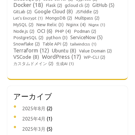
Docker
(18)
GitHub
(5)
Flask
(2)
gcloud cli
(2)
Google Cloud
(8)
GitLab
(2)
JSFiddle
(2)
MongoDB
(2)
Multipass
(2)
Let's Encrypt
(1)
New Relic
(3)
Nginx
(4)
MySQL
(2)
Nignx
(1)
OCI
(6)
PHP
(4)
Node.js
(2)
Podman
(2)
ServiceNow
(5)
python
(3)
PostgreSQL
(2)
Snowflake
(2)
Table API
(2)
tailwindcss
(1)
Terraform
(12)
Ubuntu
(8)
Value Domain
(2)
WordPress
(17)
VSCode
(8)
WP-CLI
(2)
カスタムドメイン
(2)
生成AI
(1)
アーカイブ
2025年8月
(2)
2025年4月
(1)
2025年3月
(5)