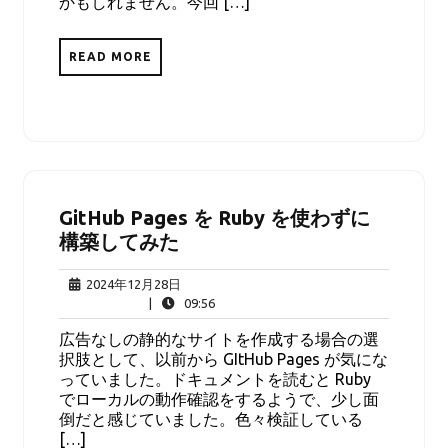
かもしれません。今回 […]
READ MORE
GitHub Pages を Ruby を使わずに
構築してみた
2024
2024年12月28日
年
09:56
|
09:56
12
広告なしの静的なサイトを作成する場合の選
月
択肢として、以前から GItHub Pages が気にな
28
っていました。ドキュメントを読むと Ruby
日
でローカルの動作確認をするようで、少し面
倒だと感じていました。色々検証している
[…]