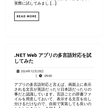
実際に試してみまし […]
READ MORE
.NET Web アプリの多言語対応を試
してみた
2024
2024年12月29日
年
09:00
|
09:00
12
アプリの多言語対応と言えば、画面上に表示
月
される文言が英語だったり日本語だったりの
29
事だと認識しています。言語ごとの辞書ファ
日
イルを用意しておいて、表示する文言を出し
分けるだけなので、自前で実装しても良いの