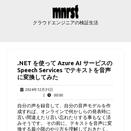
Skip
to
content
クラウドエンジニアの検証生活
.NET を使って Azure AI サービスの
Speech Services でテキストを音声
に変換してみた
2024
2024年12月31日
年
00:00
|
00:00
12
自分の声を録音して、自分の音声モデルを作
月
成すれば、オンラインで何かしらの発表時に
31
言い間違えたり言い忘れたりする事もなく済
日
みそうです。 その前に、テキストを音声に変
換する最小限のやり方を理解しておきたく、