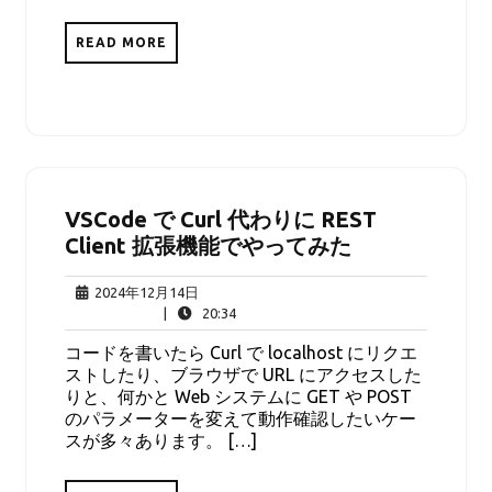
READ MORE
VSCode で Curl 代わりに REST
Client 拡張機能でやってみた
2024
2024年12月14日
年
20:34
|
20:34
12
コードを書いたら Curl で localhost にリクエ
月
ストしたり、ブラウザで URL にアクセスした
14
りと、何かと Web システムに GET や POST
日
のパラメーターを変えて動作確認したいケー
スが多々あります。 […]