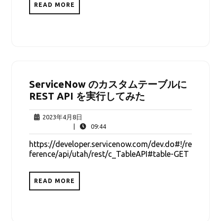
READ MORE
ServiceNow のカスタムテーブルに
REST API を実行してみた
2023
2023年4月8日
年
09:44
|
09:44
4
https://developer.servicenow.com/dev.do#!/re
月
ference/api/utah/rest/c_TableAPI#table-GET
8
日
READ MORE