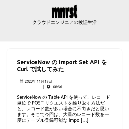
Skip
to
content
クラウドエンジニアの検証生活
ServiceNow の Import Set API を
Curl で試してみた
2023
2023年11月19日
年
08:36
|
08:36
11
ServiceNow の Table API を使って、レコード
月
単位で POST リクエストを繰り返す方法だ
19
と、レコード数が多い場合に不向きだと思い
日
ます。そこで今回は、大量のレコード数を一
度にテーブル登録可能な Impo […]