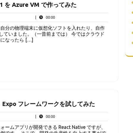
s 11 を Azure VM で作ってみた
00:00
|
00:00
、自分の物理端末に仮想化ソフトを入れたり、自作
て検証していました。（一昔前までは） 今ではクラウド
なったら […]
化する Expo フレームワークを試してみた
00:00
|
00:00
アプリが開発できる React Native ですが、