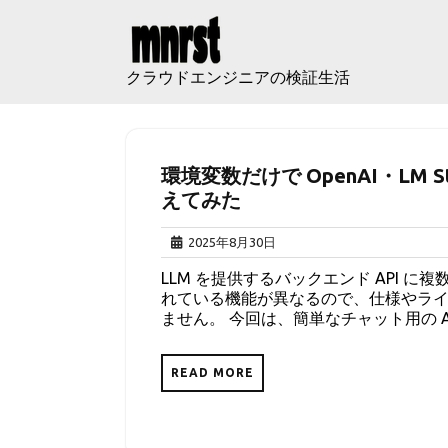
Skip
to
content
クラウドエンジニアの検証生活
環境変数だけで OpenAI・LM Stu
えてみた
2025
2025年8月30日
年
LLM を提供するバックエンド API 
8
れている機能が異なるので、仕様やラ
月
ません。 今回は、簡単なチャット用の API
30
日
READ MORE