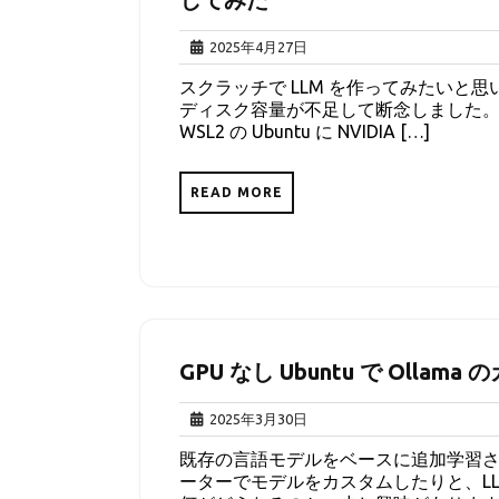
2025
2025年4月27日
年
スクラッチで LLM を作ってみたいと思い、
4
ディスク容量が不足して断念しました。
月
WSL2 の Ubuntu に NVIDIA […]
27
日
READ MORE
GPU なし Ubuntu で Oll
2025
2025年3月30日
年
既存の言語モデルをベースに追加学習さ
3
ーターでモデルをカスタムしたりと、L
月