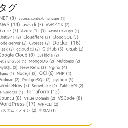
タグ
.NET
(8)
access context manager
(1)
AWS
(14)
aws cli
(5)
AWS SDK
(2)
Azure
(7)
Azure CLI
(3)
Azure DevOps
(1)
Cloudflare
(3)
Cloud SQL
(3)
ChatGPT
(2)
Docker
(18)
code-server
(2)
Cypress
(2)
GitHub
(5)
Flask
(2)
gcloud cli
(2)
GitLab
(2)
Google Cloud
(8)
JSFiddle
(2)
MongoDB
(2)
Multipass
(2)
et's Encrypt
(1)
New Relic
(3)
Nginx
(4)
MySQL
(2)
OCI
(6)
PHP
(4)
Node.js
(2)
Nignx
(1)
python
(3)
Podman
(2)
PostgreSQL
(2)
ServiceNow
(5)
Snowflake
(2)
Table API
(2)
Terraform
(12)
ailwindcss
(1)
Ubuntu
(8)
VSCode
(8)
Value Domain
(2)
WordPress
(17)
WP-CLI
(2)
カスタムドメイン
(2)
生成AI
(1)