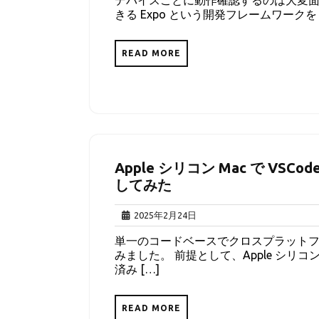
デバイスごとに動作確認するのは大変面
月
きる Expo という開発フレームワークを 
1
日
READ MORE
Apple シリコン Mac で VSCo
してみた
2025
2025年2月24日
年
単一のコードベースでクロスプラットフォーム
2
みました。 前提として、Apple シリコン Mac
月
済み […]
24
日
READ MORE