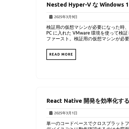
Nested Hyper-V な Window
2025
2025年3月9日
年
検証用の仮想マシンが必要になった時
3
PC に入れた VMware 環境を使っ
月
ファースト。検証用の仮想マシンが必要に
9
日
READ MORE
React Native 開発を効率
2025
2025年3月1日
年
単一のコードベースでクロスプラットフォーム
3