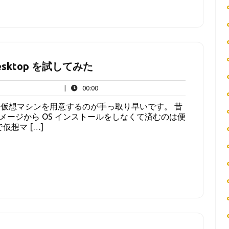
u Desktop を試してみた
00:00
|
00:00
仮想マシンを用意するのが手っ取り早いです。 昔
イメージから OS インストールをしなくて済むのは便
仮想マ […]