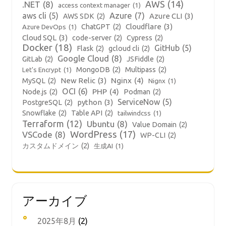
AWS
(14)
.NET
(8)
access context manager
(1)
aws cli
(5)
Azure
(7)
Azure CLI
(3)
AWS SDK
(2)
Cloudflare
(3)
ChatGPT
(2)
Azure DevOps
(1)
Cloud SQL
(3)
code-server
(2)
Cypress
(2)
Docker
(18)
GitHub
(5)
Flask
(2)
gcloud cli
(2)
Google Cloud
(8)
GitLab
(2)
JSFiddle
(2)
MongoDB
(2)
Multipass
(2)
Let's Encrypt
(1)
New Relic
(3)
Nginx
(4)
MySQL
(2)
Nignx
(1)
OCI
(6)
PHP
(4)
Node.js
(2)
Podman
(2)
ServiceNow
(5)
python
(3)
PostgreSQL
(2)
Snowflake
(2)
Table API
(2)
tailwindcss
(1)
Terraform
(12)
Ubuntu
(8)
Value Domain
(2)
WordPress
(17)
VSCode
(8)
WP-CLI
(2)
カスタムドメイン
(2)
生成AI
(1)
アーカイブ
2025年8月
(2)