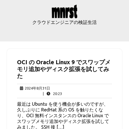
Skip
to
content
クラウドエンジニアの検証生活
OCI の Oracle Linux 9 でスワップメ
モリ追加やディスク拡張を試してみ
た
2024
2024年8月31日
年
20:23
|
20:23
8
最近は Ubuntu を使う機会が多いのですが、
月
久しぶりに RedHat 系の OS を触りたくな
31
り、OCI 無料インスタンスの Oracle Linux で
日
スワップメモリ追加やディスク拡張を試して
みました。 SSH 接 […]