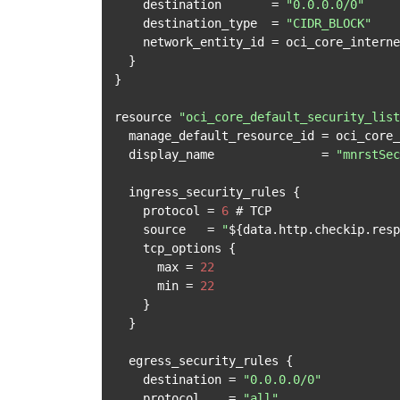
    destination       = 
"0.0.0.0/0"
    destination_type  = 
"CIDR_BLOCK"
    network_entity_id = oci_core_internet_gateway.mnrst_igw.id

  }

}

resource 
"oci_core_default_security_list
  manage_default_resource_id = oci_core_vcn.mnrst_vcn.default_security_list_id

  display_name               = 
"mnrstSec
  ingress_security_rules {

    protocol = 
6
 # TCP

    source   = 
"
${data.http.checkip.resp
    tcp_options {

      max = 
22
      min = 
22
    }

  }

  egress_security_rules {

    destination = 
"0.0.0.0/0"
    protocol    = 
"all"