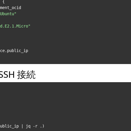
 {

ment_ocid

Ubuntu"
d.E2.1.Micro"
SSH 接続
ublic_ip | jq -r .)