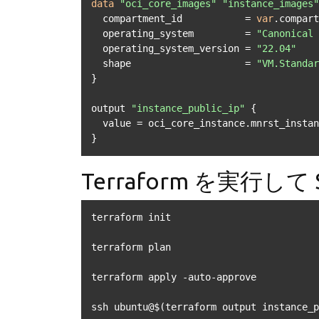
data
"oci_core_images"
"instance_images"
  compartment_id           = 
var
.compart
  operating_system         = 
"Canonical 
  operating_system_version = 
"22.04"
  shape                    = 
"VM.Standar
}

output 
"instance_public_ip"
 {

  value = oci_core_instance.mnrst_instance.public_ip

}
Terraform を実行して 
terraform init

terraform plan

terraform apply -auto-approve

ssh ubuntu@$(terraform output instance_p