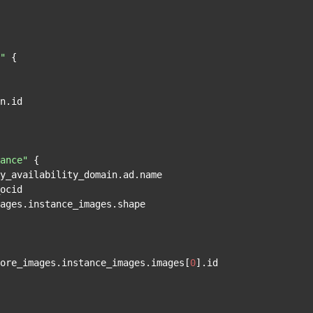
"
 {

ance"
 {

y_availability_domain.ad.name

ocid

ages.instance_images.shape

ore_images.instance_images.images[
0
].id
