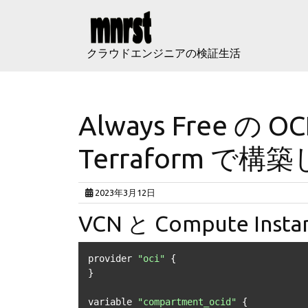
Skip
to
content
クラウドエンジニアの検証生活
Always Free の OC
Terraform で
2023年3月12日
VCN と Compute Inst
provider 
"oci"
 {

}

variable 
"compartment_ocid"
 {
