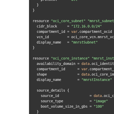
  }

}

resource 
"oci_core_subnet"
"mnrst_subnet
  cidr_block     = 
"172.16.0.0/24"
  compartment_id = 
var
.compartment_ocid

  vcn_id         = oci_core_vcn.mnrst_vcn.id

  display_name   = 
"mnrstSubnet"
}

resource 
"oci_core_instance"
"mnrst_inst
  availability_domain = 
data
.oci_identit
  compartment_id      = 
var
.compartment_
  shape               = 
data
.oci_core_im
  display_name        = 
"mnrstInstance"
  source_details {

    source_id               = 
data
.oci_c
    source_type             = 
"image"
    boot_volume_size_in_gbs = 
"100"
  }
