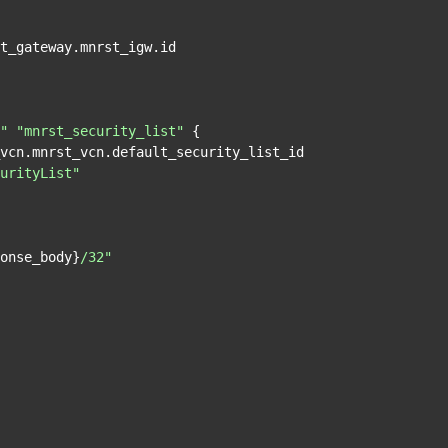
"
"mnrst_security_list"
 {

urityList"
onse_body}
/32"