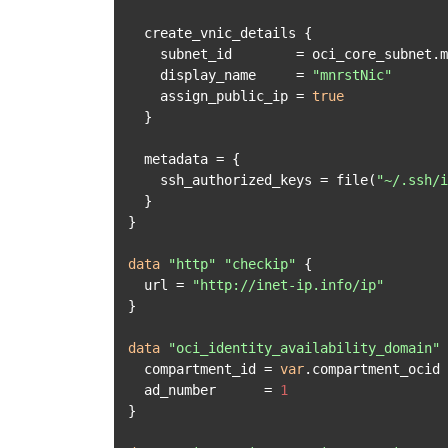
  create_vnic_details {

    subnet_id        = oci_core_subnet.mnrst_subnet.id

    display_name     = 
"mnrstNic"
    assign_public_ip = 
true
  }

  metadata = {

    ssh_authorized_keys = file(
"~/.ssh/i
  }

}

data
"http"
"checkip"
 {

  url = 
"http://inet-ip.info/ip"
}

data
"oci_identity_availability_domain"
  compartment_id = 
var
.compartment_ocid

  ad_number      = 
1
}
