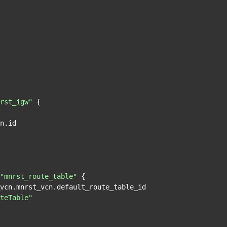
rst_igw"
 {

"mnrst_route_table"
 {

teTable"