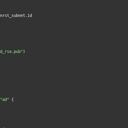
d_rsa.pub"
)

"ad"
 {
