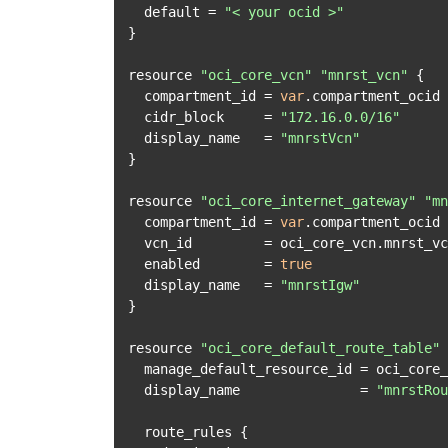
  default = 
"< your ocid >"
}

resource 
"oci_core_vcn"
"mnrst_vcn"
 {

  compartment_id = 
var
.compartment_ocid

  cidr_block     = 
"172.16.0.0/16"
  display_name   = 
"mnrstVcn"
}

resource 
"oci_core_internet_gateway"
"mn
  compartment_id = 
var
.compartment_ocid

  vcn_id         = oci_core_vcn.mnrst_vcn.id

  enabled        = 
true
  display_name   = 
"mnrstIgw"
}

resource 
"oci_core_default_route_table"
  manage_default_resource_id = oci_core_vcn.mnrst_vcn.default_route_table_id

  display_name               = 
"mnrstRou
  route_rules {
