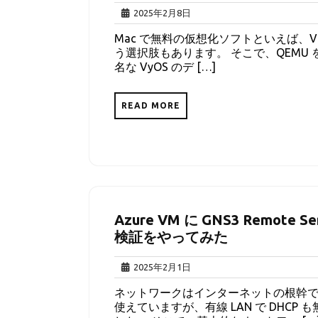
2025
2025年2月8日
年
Mac で無料の仮想化ソフトといえば、Virtua
2
う選択肢もあります。 そこで、QEMU
月
名な VyOS のデ […]
8
日
READ MORE
Azure VM に GNS3 Remote
検証をやってみた
2025
2025年2月1日
年
ネットワークはインターネットの根幹です。
2
使えていますが、有線 LAN で DHC
月