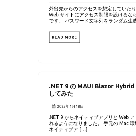
年
外出先からのアクセスを想定していたり、
1
Web サイトにアクセス制限を設けるなら
月
です。 パスワード文字列をランダム生成 
24
日
READ MORE
.NET 9 の MAUI Blazor 
してみた
2025
2025年1月18日
年
.NET 9 からネイティブアプリと W
1
れるようになりました。 手元の Mac 環境で動作
月
ネイティブア […]
18
日