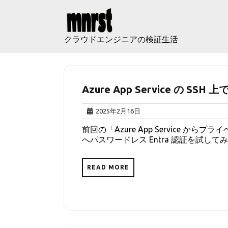
Skip
to
content
クラウドエンジニアの検証生活
Azure App Service の SSH
2025
2025年2月16日
年
前回の「Azure App Service からプラ
2
へパスワードレス Entra 認証を試してみた」
月
16
日
READ MORE