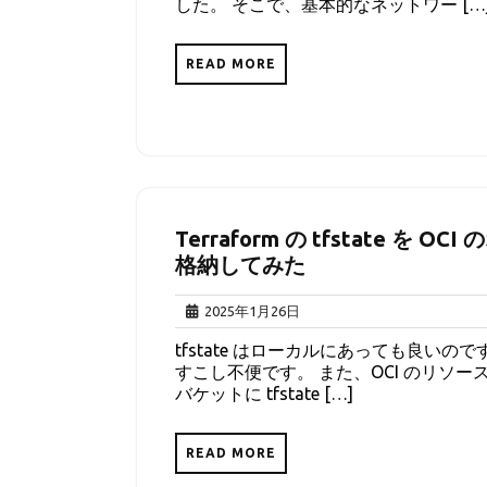
した。 そこで、基本的なネットワー […
1
日
READ MORE
Terraform の tfstate 
格納してみた
2025
2025年1月26日
年
tfstate はローカルにあっても良いので
1
すこし不便です。 また、OCI のリソー
月
バケットに tfstate […]
26
日
READ MORE