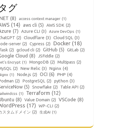
タグ
.NET
(8)
access context manager
(1)
AWS
(14)
aws cli
(5)
AWS SDK
(2)
Azure
(7)
Azure CLI
(3)
Azure DevOps
(1)
Cloudflare
(3)
Cloud SQL
(3)
ChatGPT
(2)
Docker
(18)
code-server
(2)
Cypress
(2)
GitHub
(5)
Flask
(2)
gcloud cli
(2)
GitLab
(2)
Google Cloud
(8)
JSFiddle
(2)
MongoDB
(2)
Multipass
(2)
et's Encrypt
(1)
New Relic
(3)
Nginx
(4)
MySQL
(2)
OCI
(6)
PHP
(4)
Node.js
(2)
Nignx
(1)
python
(3)
Podman
(2)
PostgreSQL
(2)
ServiceNow
(5)
Snowflake
(2)
Table API
(2)
Terraform
(12)
ailwindcss
(1)
Ubuntu
(8)
VSCode
(8)
Value Domain
(2)
WordPress
(17)
WP-CLI
(2)
カスタムドメイン
(2)
生成AI
(1)