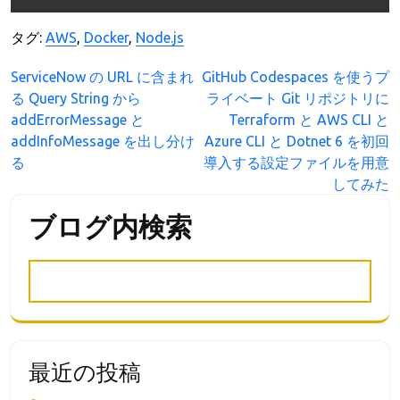
タグ:
AWS
,
Docker
,
Node.js
投
ServiceNow の URL に含まれ
GitHub Codespaces を使うプ
る Query String から
ライベート Git リポジトリに
稿
addErrorMessage と
Terraform と AWS CLI と
ナ
addInfoMessage を出し分け
Azure CLI と Dotnet 6 を初回
ビ
る
導入する設定ファイルを用意
ゲ
してみた
ー
ブログ内検索
シ
ョ
ン
最近の投稿