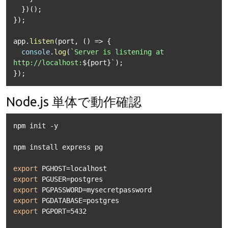
  })();

});

app.
listen
(port, 
() =>
 {

console
.
log
(
`Server is listening at 
http://localhost:
${port}
`
);

Node.js 単体で動作確認
npm init -y

npm install express pg

export
export
export
export
export
 PGPORT=5432
