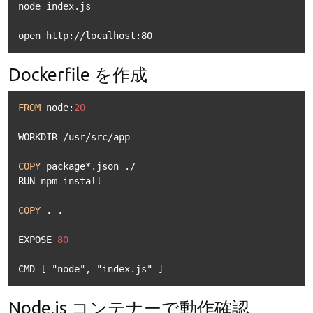
node index.js

open http://localhost:80
Dockerfile を作成
FROM
 node:
20
WORKDIR 
/
usr
/
src
/
app

COPY
 package
*
.json .
/
RUN npm install

COPY
 . .

EXPOSE 
80
CMD [ "node", "index.js" ]
Node.js コンテナーで動作確認