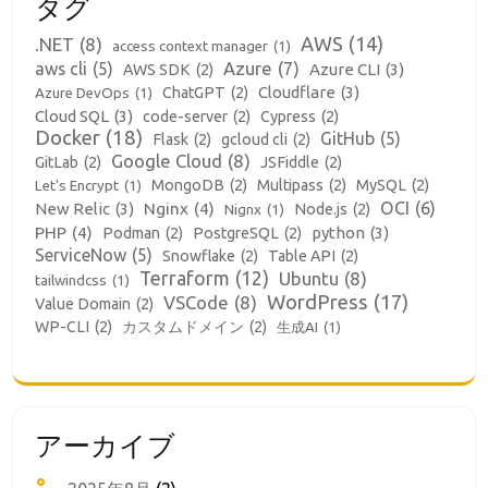
タグ
AWS
(14)
.NET
(8)
access context manager
(1)
aws cli
(5)
Azure
(7)
Azure CLI
(3)
AWS SDK
(2)
Cloudflare
(3)
ChatGPT
(2)
Azure DevOps
(1)
Cloud SQL
(3)
code-server
(2)
Cypress
(2)
Docker
(18)
GitHub
(5)
Flask
(2)
gcloud cli
(2)
Google Cloud
(8)
GitLab
(2)
JSFiddle
(2)
MongoDB
(2)
Multipass
(2)
MySQL
(2)
Let's Encrypt
(1)
OCI
(6)
New Relic
(3)
Nginx
(4)
Node.js
(2)
Nignx
(1)
PHP
(4)
python
(3)
Podman
(2)
PostgreSQL
(2)
ServiceNow
(5)
Snowflake
(2)
Table API
(2)
Terraform
(12)
Ubuntu
(8)
tailwindcss
(1)
WordPress
(17)
VSCode
(8)
Value Domain
(2)
WP-CLI
(2)
カスタムドメイン
(2)
生成AI
(1)
アーカイブ