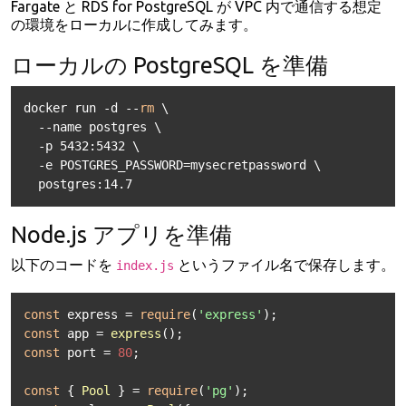
Fargate と RDS for PostgreSQL が VPC 内で通信する想定
の環境をローカルに作成してみます。
ローカルの PostgreSQL を準備
docker run -d --
rm
 \

  --name postgres \

  -p 5432:5432 \

  -e POSTGRES_PASSWORD=mysecretpassword \

  postgres:14.7
Node.js アプリを準備
以下のコードを
というファイル名で保存します。
index.js
const
 express = 
require
(
'express'
const
 app = 
express
const
 port = 
80
;

const
 { 
Pool
 } = 
require
(
'pg'