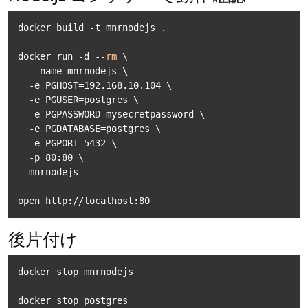
docker build -t mnrnodejs .

docker run -d --
rm
 \

  --name mnrnodejs \

  -e PGHOST=192.168.10.104 \

  -e PGUSER=postgres \

  -e PGPASSWORD=mysecretpassword \

  -e PGDATABASE=postgres \

  -e PGPORT=5432 \

  -p 80:80 \

  mnrnodejs

open http://localhost:80
後片付け
docker stop mnrnodejs

docker stop postgres