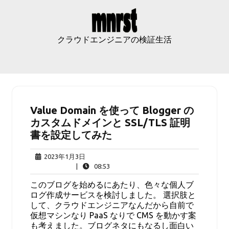
Skip
to
content
クラウドエンジニアの検証生活
Value Domain を使って Blogger の
カスタムドメインと SSL/TLS 証明
書を設定してみた
2023
2023年1月3日
年
08:53
|
08:53
1
このブログを始めるにあたり、色々な個人ブ
月
ログ作成サービスを検討しました。 選択肢と
3
して、クラウドエンジニアなんだから自前で
日
仮想マシンなり PaaS なりで CMS を動かす案
も考えました。ブログネタにもなるし面白い