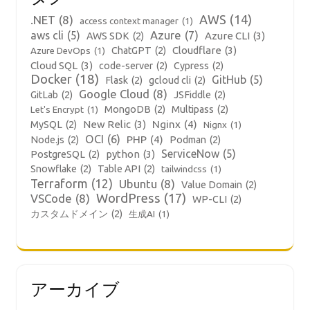
AWS
(14)
.NET
(8)
access context manager
(1)
aws cli
(5)
Azure
(7)
Azure CLI
(3)
AWS SDK
(2)
Cloudflare
(3)
ChatGPT
(2)
Azure DevOps
(1)
Cloud SQL
(3)
code-server
(2)
Cypress
(2)
Docker
(18)
GitHub
(5)
Flask
(2)
gcloud cli
(2)
Google Cloud
(8)
GitLab
(2)
JSFiddle
(2)
MongoDB
(2)
Multipass
(2)
Let's Encrypt
(1)
New Relic
(3)
Nginx
(4)
MySQL
(2)
Nignx
(1)
OCI
(6)
PHP
(4)
Node.js
(2)
Podman
(2)
ServiceNow
(5)
python
(3)
PostgreSQL
(2)
Snowflake
(2)
Table API
(2)
tailwindcss
(1)
Terraform
(12)
Ubuntu
(8)
Value Domain
(2)
WordPress
(17)
VSCode
(8)
WP-CLI
(2)
カスタムドメイン
(2)
生成AI
(1)
アーカイブ