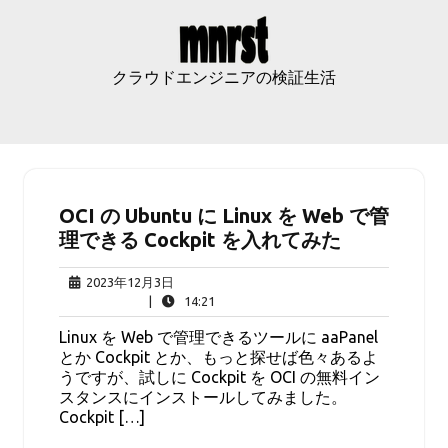
Skip
to
content
クラウドエンジニアの検証生活
OCI の Ubuntu に Linux を Web で管
理できる Cockpit を入れてみた
2023
2023年12月3日
年
14:21
|
14:21
12
Linux を Web で管理できるツールに aaPanel
月
とか Cockpit とか、もっと探せば色々あるよ
3
うですが、試しに Cockpit を OCI の無料イン
日
スタンスにインストールしてみました。
Cockpit […]