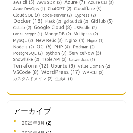
aws cli
(5)
Azure
(7)
Azure CLI
(3)
AWS SDK
(2)
Cloudflare
(3)
ChatGPT
(2)
Azure DevOps
(1)
Cloud SQL
(3)
code-server
(2)
Cypress
(2)
Docker
(18)
GitHub
(5)
Flask
(2)
gcloud cli
(2)
Google Cloud
(8)
GitLab
(2)
JSFiddle
(2)
MongoDB
(2)
Multipass
(2)
Let's Encrypt
(1)
New Relic
(3)
Nginx
(4)
MySQL
(2)
Nignx
(1)
OCI
(6)
PHP
(4)
Node.js
(2)
Podman
(2)
ServiceNow
(5)
python
(3)
PostgreSQL
(2)
Snowflake
(2)
Table API
(2)
tailwindcss
(1)
Terraform
(12)
Ubuntu
(8)
Value Domain
(2)
WordPress
(17)
VSCode
(8)
WP-CLI
(2)
カスタムドメイン
(2)
生成AI
(1)
アーカイブ
2025年8月
(2)