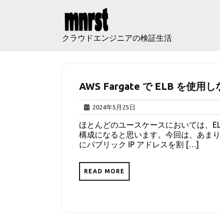
Skip
to
content
クラウドエンジニアの検証生活
AWS Fargate で ELB を使用し
2024
2024年5月25日
年
ほとんどのユースケースにおいては、ELB 
5
構成になると思います。今回は、あまり用途
月
にパブリック IP アドレスを割 […]
25
日
READ MORE