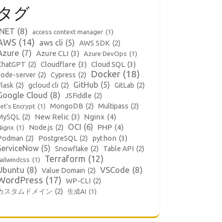
タグ
.NET
(8)
access context manager
(1)
AWS
(14)
aws cli
(5)
AWS SDK
(2)
Azure
(7)
Azure CLI
(3)
Azure DevOps
(1)
Cloudflare
(3)
Cloud SQL
(3)
ChatGPT
(2)
Docker
(18)
code-server
(2)
Cypress
(2)
GitHub
(5)
Flask
(2)
gcloud cli
(2)
GitLab
(2)
Google Cloud
(8)
JSFiddle
(2)
MongoDB
(2)
Multipass
(2)
et's Encrypt
(1)
New Relic
(3)
Nginx
(4)
MySQL
(2)
OCI
(6)
PHP
(4)
Node.js
(2)
Nignx
(1)
python
(3)
Podman
(2)
PostgreSQL
(2)
ServiceNow
(5)
Snowflake
(2)
Table API
(2)
Terraform
(12)
ailwindcss
(1)
Ubuntu
(8)
VSCode
(8)
Value Domain
(2)
WordPress
(17)
WP-CLI
(2)
カスタムドメイン
(2)
生成AI
(1)