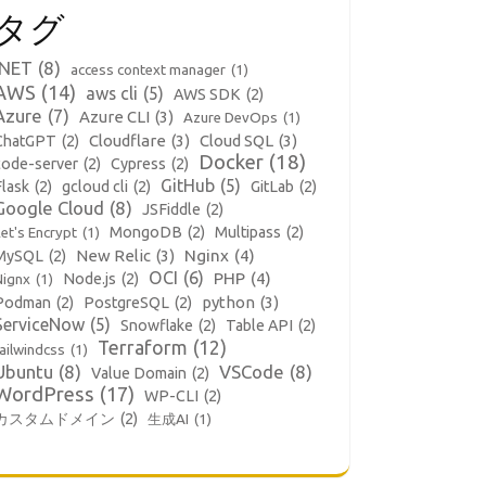
タグ
.NET
(8)
access context manager
(1)
AWS
(14)
aws cli
(5)
AWS SDK
(2)
Azure
(7)
Azure CLI
(3)
Azure DevOps
(1)
Cloudflare
(3)
Cloud SQL
(3)
ChatGPT
(2)
Docker
(18)
code-server
(2)
Cypress
(2)
GitHub
(5)
Flask
(2)
gcloud cli
(2)
GitLab
(2)
Google Cloud
(8)
JSFiddle
(2)
MongoDB
(2)
Multipass
(2)
et's Encrypt
(1)
New Relic
(3)
Nginx
(4)
MySQL
(2)
OCI
(6)
PHP
(4)
Node.js
(2)
Nignx
(1)
python
(3)
Podman
(2)
PostgreSQL
(2)
ServiceNow
(5)
Snowflake
(2)
Table API
(2)
Terraform
(12)
ailwindcss
(1)
Ubuntu
(8)
VSCode
(8)
Value Domain
(2)
WordPress
(17)
WP-CLI
(2)
カスタムドメイン
(2)
生成AI
(1)