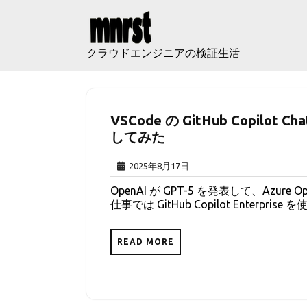
Skip
to
content
クラウドエンジニアの検証生活
VSCode の GitHub Copilot Ch
してみた
2025
2025年8月17日
年
OpenAI が GPT-5 を発表して、Azur
8
仕事では GitHub Copilot Enterpri
月
17
日
READ MORE