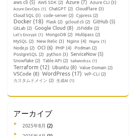
aws cli
(5)
Azure
(7)
Azure CLI
(3)
AWS SDK
(2)
Cloudflare
(3)
ChatGPT
(2)
Azure DevOps
(1)
Cloud SQL
(3)
code-server
(2)
Cypress
(2)
Docker
(18)
GitHub
(5)
Flask
(2)
gcloud cli
(2)
Google Cloud
(8)
GitLab
(2)
JSFiddle
(2)
MongoDB
(2)
Multipass
(2)
Let's Encrypt
(1)
New Relic
(3)
Nginx
(4)
MySQL
(2)
Nignx
(1)
OCI
(6)
PHP
(4)
Node.js
(2)
Podman
(2)
ServiceNow
(5)
python
(3)
PostgreSQL
(2)
Snowflake
(2)
Table API
(2)
tailwindcss
(1)
Terraform
(12)
Ubuntu
(8)
Value Domain
(2)
WordPress
(17)
VSCode
(8)
WP-CLI
(2)
カスタムドメイン
(2)
生成AI
(1)
アーカイブ
2025年8月
(2)