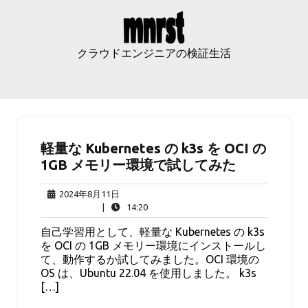
Skip
to
content
クラウドエンジニアの検証生活
軽量な Kubernetes の k3s を OCI の
1GB メモリー環境で試してみた
2024
2024年8月11日
年
14:20
|
14:20
8
自己学習用として、軽量な Kubernetes の k3s
月
を OCI の 1GB メモリー環境にインストールし
11
て、動作するか試してみました。OCI 環境の
日
OS は、Ubuntu 22.04 を使用しました。 k3s
[…]