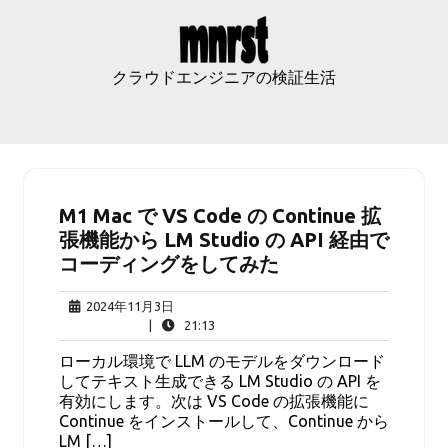
Skip
to
content
クラウドエンジニアの検証生活
M1 Mac で VS Code の Continue 拡
張機能から LM Studio の API 経由で
コーディングをしてみた
2024
2024年11月3日
年
21:13
|
21:13
11
ローカル環境で LLM のモデルをダウンロード
月
してテキスト生成できる LM Studio の API を
3
有効にします。次は VS Code の拡張機能に
日
Continue をインストールして、Continue から
LM […]