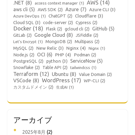
AWS
(14)
.NET
(8)
access context manager
(1)
aws cli
(5)
Azure
(7)
Azure CLI
(3)
AWS SDK
(2)
Cloudflare
(3)
ChatGPT
(2)
Azure DevOps
(1)
Cloud SQL
(3)
code-server
(2)
Cypress
(2)
Docker
(18)
GitHub
(5)
Flask
(2)
gcloud cli
(2)
Google Cloud
(8)
GitLab
(2)
JSFiddle
(2)
MongoDB
(2)
Multipass
(2)
Let's Encrypt
(1)
New Relic
(3)
Nginx
(4)
MySQL
(2)
Nignx
(1)
OCI
(6)
PHP
(4)
Node.js
(2)
Podman
(2)
ServiceNow
(5)
python
(3)
PostgreSQL
(2)
Snowflake
(2)
Table API
(2)
tailwindcss
(1)
Terraform
(12)
Ubuntu
(8)
Value Domain
(2)
WordPress
(17)
VSCode
(8)
WP-CLI
(2)
カスタムドメイン
(2)
生成AI
(1)
アーカイブ
2025年8月
(2)