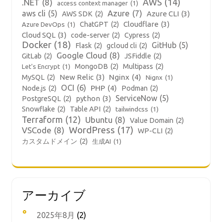
AWS
(14)
.NET
(8)
access context manager
(1)
aws cli
(5)
Azure
(7)
Azure CLI
(3)
AWS SDK
(2)
Cloudflare
(3)
ChatGPT
(2)
Azure DevOps
(1)
Cloud SQL
(3)
code-server
(2)
Cypress
(2)
Docker
(18)
GitHub
(5)
Flask
(2)
gcloud cli
(2)
Google Cloud
(8)
GitLab
(2)
JSFiddle
(2)
MongoDB
(2)
Multipass
(2)
Let's Encrypt
(1)
New Relic
(3)
Nginx
(4)
MySQL
(2)
Nignx
(1)
OCI
(6)
PHP
(4)
Node.js
(2)
Podman
(2)
ServiceNow
(5)
python
(3)
PostgreSQL
(2)
Snowflake
(2)
Table API
(2)
tailwindcss
(1)
Terraform
(12)
Ubuntu
(8)
Value Domain
(2)
WordPress
(17)
VSCode
(8)
WP-CLI
(2)
カスタムドメイン
(2)
生成AI
(1)
アーカイブ
2025年8月
(2)