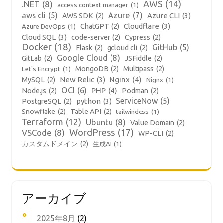
AWS
(14)
.NET
(8)
access context manager
(1)
aws cli
(5)
Azure
(7)
Azure CLI
(3)
AWS SDK
(2)
Cloudflare
(3)
ChatGPT
(2)
Azure DevOps
(1)
Cloud SQL
(3)
code-server
(2)
Cypress
(2)
Docker
(18)
GitHub
(5)
Flask
(2)
gcloud cli
(2)
Google Cloud
(8)
GitLab
(2)
JSFiddle
(2)
MongoDB
(2)
Multipass
(2)
Let's Encrypt
(1)
New Relic
(3)
Nginx
(4)
MySQL
(2)
Nignx
(1)
OCI
(6)
PHP
(4)
Node.js
(2)
Podman
(2)
ServiceNow
(5)
python
(3)
PostgreSQL
(2)
Snowflake
(2)
Table API
(2)
tailwindcss
(1)
Terraform
(12)
Ubuntu
(8)
Value Domain
(2)
WordPress
(17)
VSCode
(8)
WP-CLI
(2)
カスタムドメイン
(2)
生成AI
(1)
アーカイブ
2025年8月
(2)