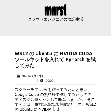
Skip
to
content
クラウドエンジニアの検証生活
WSL2 の Ubuntu に NVIDIA CUDA
ツールキットを入れて PyTorch を試
してみた
2025
2025年4月27日
年
00:00
|
00:00
4
スクラッチで LLM を作ってみたいと思い、
月
Google Colab の無料枠で試してみたものの、
27
ディスク容量が不足して断念しました。 そこ
日
で今回は、事前準備の環境構築として、WSL2
の Ubuntu に NVIDIA […]