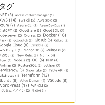
タグ
.NET
(8)
access context manager
(1)
AWS
(14)
aws cli
(5)
AWS SDK
(2)
Azure
(7)
Azure CLI
(3)
Azure DevOps
(1)
Cloudflare
(3)
Cloud SQL
(3)
ChatGPT
(2)
Docker
(18)
code-server
(2)
Cypress
(2)
GitHub
(5)
Flask
(2)
gcloud cli
(2)
GitLab
(2)
Google Cloud
(8)
JSFiddle
(2)
MongoDB
(2)
Multipass
(2)
et's Encrypt
(1)
New Relic
(3)
Nginx
(4)
MySQL
(2)
OCI
(6)
PHP
(4)
Node.js
(2)
Nignx
(1)
python
(3)
Podman
(2)
PostgreSQL
(2)
ServiceNow
(5)
Snowflake
(2)
Table API
(2)
Terraform
(12)
ailwindcss
(1)
Ubuntu
(8)
VSCode
(8)
Value Domain
(2)
WordPress
(17)
WP-CLI
(2)
カスタムドメイン
(2)
生成AI
(1)