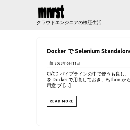
Skip
to
content
クラウドエンジニアの検証生活
Docker で Selenium Stan
2023
2023年6月11日
年
CI/CD パイプラインの中で使うも良し、
6
を Docker で用意しておき、Python か
月
用意 ブ […]
11
日
READ MORE