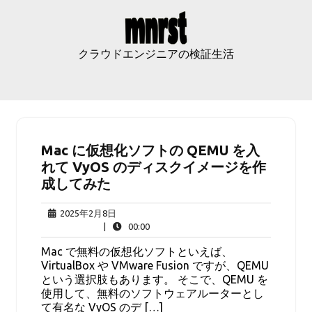
Skip
to
content
クラウドエンジニアの検証生活
Mac に仮想化ソフトの QEMU を入
れて VyOS のディスクイメージを作
成してみた
2025
2025年2月8日
年
00:00
|
00:00
2
Mac で無料の仮想化ソフトといえば、
月
VirtualBox や VMware Fusion ですが、QEMU
8
という選択肢もあります。 そこで、QEMU を
日
使用して、無料のソフトウェアルーターとし
て有名な VyOS のデ […]