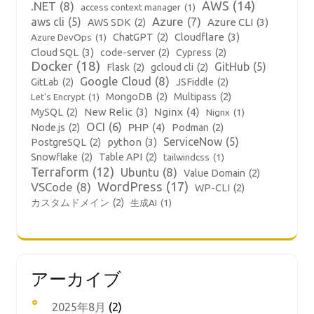
AWS
(14)
.NET
(8)
access context manager
(1)
aws cli
(5)
Azure
(7)
Azure CLI
(3)
AWS SDK
(2)
Cloudflare
(3)
ChatGPT
(2)
Azure DevOps
(1)
Cloud SQL
(3)
code-server
(2)
Cypress
(2)
Docker
(18)
GitHub
(5)
Flask
(2)
gcloud cli
(2)
Google Cloud
(8)
GitLab
(2)
JSFiddle
(2)
MongoDB
(2)
Multipass
(2)
Let's Encrypt
(1)
New Relic
(3)
Nginx
(4)
MySQL
(2)
Nignx
(1)
OCI
(6)
PHP
(4)
Node.js
(2)
Podman
(2)
ServiceNow
(5)
python
(3)
PostgreSQL
(2)
Snowflake
(2)
Table API
(2)
tailwindcss
(1)
Terraform
(12)
Ubuntu
(8)
Value Domain
(2)
WordPress
(17)
VSCode
(8)
WP-CLI
(2)
カスタムドメイン
(2)
生成AI
(1)
アーカイブ
2025年8月
(2)