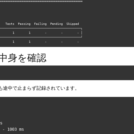
==============================================

3        1        1        -        -        -  
中身を確認
ていても途中で止まらず記録されています。
s

 - 1003 ms
