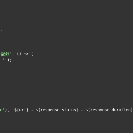
,

を記録'
, 
() =>
 {

 
''
);

e'
), 
`
${url}
 - 
${response.status}
 - 
${response.duration}