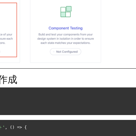
を作成
ト'
, 
() =>
 {
