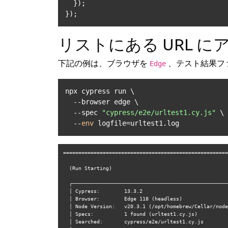
  });

});
リストにある URL 
下記の例は、ブラウザを
、テスト結果フ
Edge
npx cypress run \

  --browser edge \

  --spec 
"cypress/e2e/urltest1.cy.js"
 \

  --
env
 logfile=urltest1.log
======================================================
  (Run Starting)

  ┌────────────────────────────────────────────────────────────────────────────────────────────────┐

  │ Cypress:        13.3.2                                                                         │

  │ Browser:        Edge 118 (headless)                                                            │

  │ Node Version:   v20.3.1 (/opt/homebrew/Cellar/node/20.3.1_1/bin/node)                          │

  │ Specs:          1 found (urltest1.cy.js)                                                       │

  │ Searched:       cypress/e2e/urltest1.cy.js                                                     │
