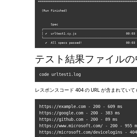
======================================================
  (Run Finished)

       Spec                                              Tests  Passing  Failing  Pending  Skipped  

  ┌────────────────────────────────────────────────────────────────────────────────────────────────┐

  │ ✔  urltest1.cy.js                           00:03        1        1        -        -        - │

  └────────────────────────────────────────────────────────────────────────────────────────────────┘

    ✔  All specs passed!                        00:0
テスト結果ファイルの
code urltest1.log 
レスポンスコード 404 の URL が含まれ
https://example.com - 200 - 609 ms

https://google.com - 200 - 383 ms

https://github.com - 200 - 89 ms

https://www.microsoft.com/ - 200 - 955 m
https://microsoft.com/devicelogins - 404