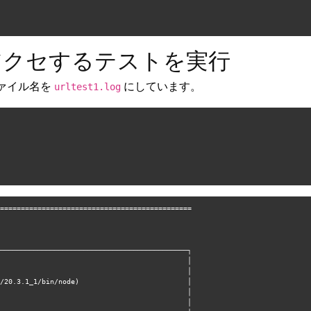
にアクセするテストを実行
ァイル名を
にしています。
urltest1.log
==============================================
