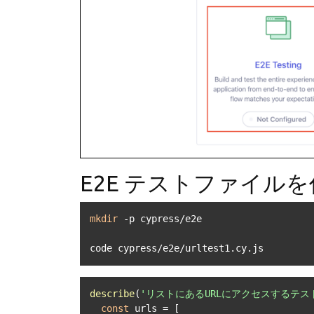
E2E テストファイル
mkdir
 -p cypress/e2e

code cypress/e2e/urltest1.cy.js
describe
(
'リストにあるURLにアクセスするテス
const
 urls = [
