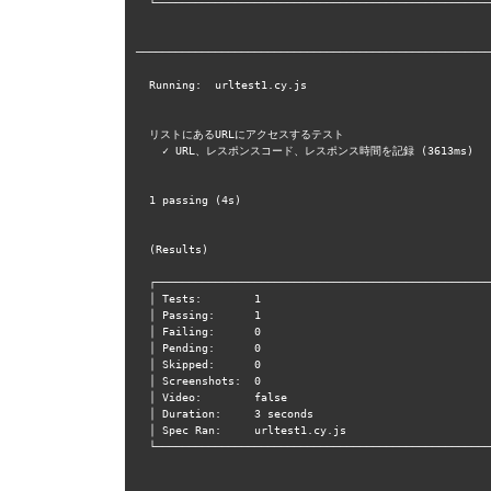
  └────────────────────────────────────────────────────────────────────────────────────────────────┘

──────────────────────────────────────────────────────
  Running:  urltest1.cy.js                                                                  (1 of 1)

  リストにあるURLにアクセスするテスト

    ✓ URL、レスポンスコード、レスポンス時間を記録 (3613ms)

  1 passing (4s)

  (Results)

  ┌────────────────────────────────────────────────────────────────────────────────────────────────┐

  │ Tests:        1                                                                                │

  │ Passing:      1                                                                                │

  │ Failing:      0                                                                                │

  │ Pending:      0                                                                                │

  │ Skipped:      0                                                                                │

  │ Screenshots:  0                                                                                │

  │ Video:        false                                                                            │

  │ Duration:     3 seconds                                                                        │

  │ Spec Ran:     urltest1.cy.js                                                                   │

  └────────────────────────────────────────────────────────────────────────────────────────────────┘
