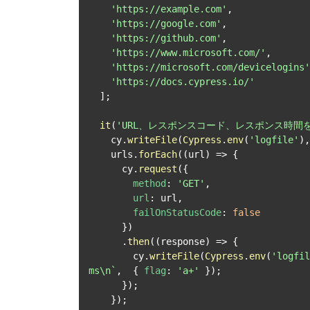
'https://example.com'
,

'https://google.com'
,

'https://github.com'
,

'https://www.microsoft.com/'
,

'https://microsoft.com/devicelogins'
'https://docs.cypress.io/'
  ];

it
(
'URL、レスポンスコード、レスポンス時間
    cy.
writeFile
(
Cypress
.
env
(
'logfile'
),
    urls.
forEach
(
(
url
) =>
 {

      cy.
request
({

method
: 
'GET'
,

url
: url,

failOnStatusCode
: 
false
      })

      .
then
(
(
response
) =>
 {

        cy.
writeFile
(
Cypress
.
env
(
'logfil
ms\n`
,  { 
flag
: 
'a+'
 });

      });

    });
