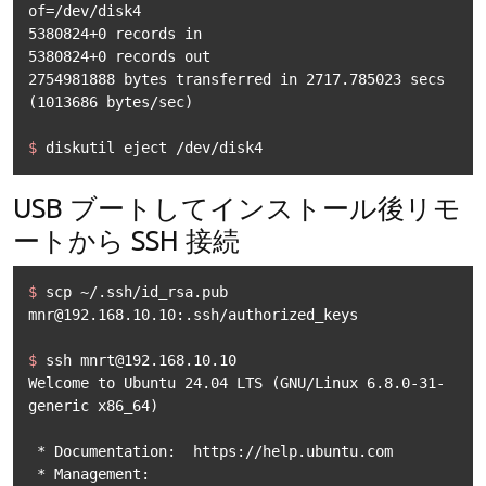
of=/dev/disk4
5380824+0 records in

5380824+0 records out

2754981888 bytes transferred in 2717.785023 secs 
$ 
diskutil eject /dev/disk4
USB ブートしてインストール後リモ
ートから SSH 接続
$ 
scp ~/.ssh/id_rsa.pub 
mnr@192.168.10.10:.ssh/authorized_keys
$ 
ssh mnrt@192.168.10.10
Welcome to Ubuntu 24.04 LTS (GNU/Linux 6.8.0-31-
generic x86_64)

 * Documentation:  https://help.ubuntu.com

 * Management:     