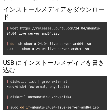
インストールメディアをダウンロー
ド
$ 
wget https://releases.ubuntu.com/24.04/ubuntu-
24.04-live-server-amd64.iso
$ 
du
 -sh ubuntu-24.04-live-server-amd64.iso
2.6G    ubuntu-24.04-live-server-amd64.iso
USB にインストールメディアを書き
込む
$ 
diskutil list | grep external
$ 
diskutil unmountDisk /dev/disk4
$ 
sudo 
dd
if
=ubuntu-24.04-live-server-amd64.iso 