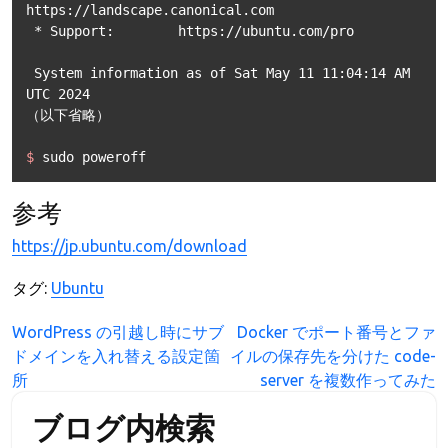
https://landscape.canonical.com

 * Support:        https://ubuntu.com/pro

 System information as of Sat May 11 11:04:14 AM 
UTC 2024

$ 
sudo poweroff
参考
https://jp.ubuntu.com/download
タグ:
Ubuntu
投
WordPress の引越し時にサブ
Docker でポート番号とファ
ドメインを入れ替える設定箇
イルの保存先を分けた code-
稿
所
server を複数作ってみた
ナ
ビ
ブログ内検索