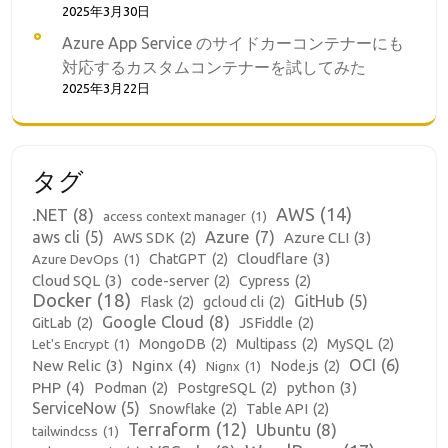
2025年3月30日
Azure App Service のサイドカーコンテナーにも
対応するカスタムコンテナーを試してみた
2025年3月22日
タグ
AWS
(14)
.NET
(8)
access context manager
(1)
aws cli
(5)
Azure
(7)
Azure CLI
(3)
AWS SDK
(2)
Cloudflare
(3)
ChatGPT
(2)
Azure DevOps
(1)
Cloud SQL
(3)
code-server
(2)
Cypress
(2)
Docker
(18)
GitHub
(5)
Flask
(2)
gcloud cli
(2)
Google Cloud
(8)
GitLab
(2)
JSFiddle
(2)
MongoDB
(2)
Multipass
(2)
MySQL
(2)
Let's Encrypt
(1)
OCI
(6)
New Relic
(3)
Nginx
(4)
Node.js
(2)
Nignx
(1)
PHP
(4)
python
(3)
Podman
(2)
PostgreSQL
(2)
ServiceNow
(5)
Snowflake
(2)
Table API
(2)
Terraform
(12)
Ubuntu
(8)
tailwindcss
(1)