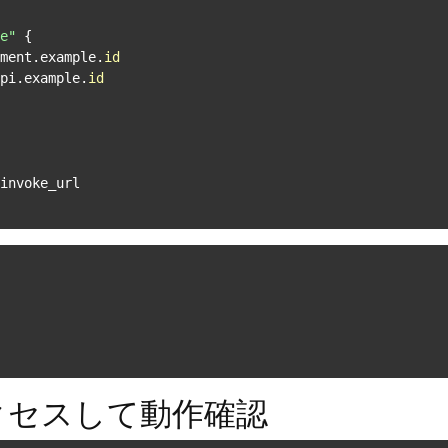
e"
 {

yment.example.
id
pi.example.
id
I にアクセスして動作確認