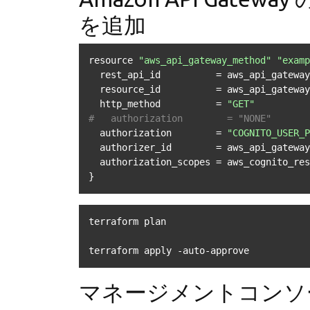
を追加
resource 
"aws_api_gateway_method"
"examp
  rest_api_id          = aws_api_gatewa
  resource_id          = aws_api_gatewa
  http_method          = 
"GET"
#   authorization        = "NONE"
  authorization        = 
"COGNITO_USER_P
  authorizer_id        = aws_api_gatewa
  authorization_scopes = aws_cognito_resource_server.example.scope_identifiers

}
terraform plan

terraform apply -auto-approve
マネージメントコンソールで