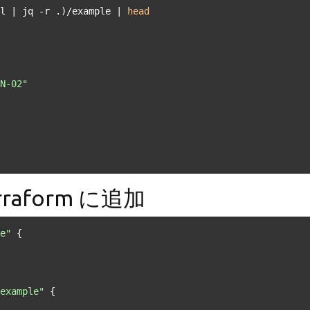
l | jq -r .)/example | 
head
N-02"
erraform に追加
e"
 {

example"
 {
