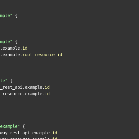
mple"
 {

mple"
 {

i.example.
id
.example.
root_resource_id
le"
 {

y_rest_api.example.
id
_resource.example.
id
example"
 {

eway_rest_api.example.
id