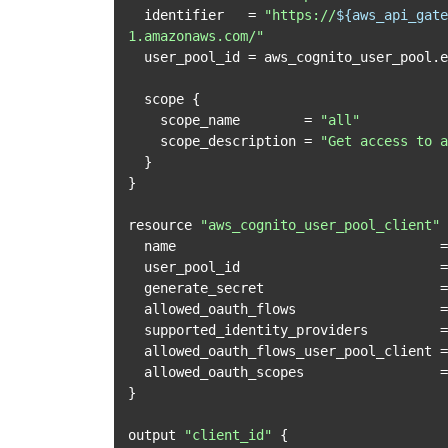
  identifier   = 
"https://
${aws_api_gate
1.amazonaws.com/"
  user_pool_id = aws_cognito_user_pool.example.id

  scope {

    scope_name        = 
"all"
    scope_description = 
"Get access to a
  }

}

resource 
"aws_cognito_user_pool_client"
  name                                 
  user_pool_id                         = aws_cognito_user_pool.example.id

  generate_secret                      
  allowed_oauth_flows                  
  supported_identity_providers         
  allowed_oauth_flows_user_pool_client 
  allowed_oauth_scopes                 = aws_cognito_resource_server.example.scope_identifiers

}

output 
"client_id"
 {
