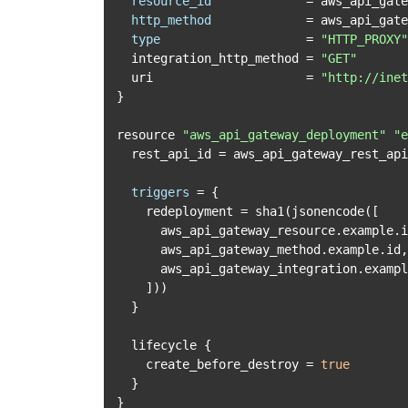
resource_id
=
 aws_api_gate
http_method
=
 aws_api_gate
type
=
"HTTP_PROXY"
  integration_http_method = 
"GET"
  uri                     = 
"http://inet
}

resource 
"aws_api_gateway_deployment"
"e
  rest_api_id = aws_api_gateway_rest_ap
triggers
=
 {

    redeployment = sha1(jsonencode([

      aws_api_gateway_resource.example.id,

      aws_api_gateway_method.example.id,

      aws_api_gateway_integration.example.id,

    ]))

  }

  lifecycle {

    create_before_destroy = 
true
  }

}
