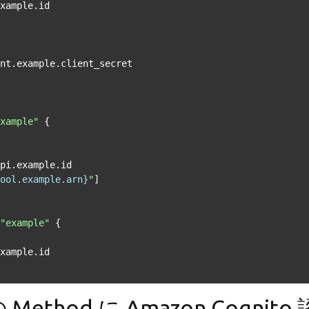
xample"
 {

ool.example.arn}
"
]

"example"
 {

 の Method に Amazon Cognito