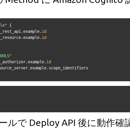
le"
 {

y_rest_api.example.
id
y_resource.example.
id
OOLS"
y_authorizer.example.
id
 Deploy API 後に動作確