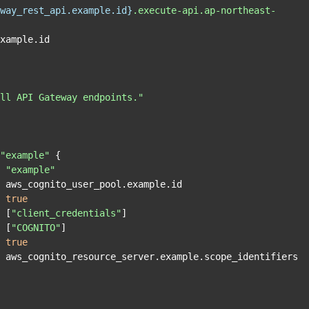
way_rest_api.example.id}
.execute-api.ap-northeast-
ll API Gateway endpoints."
"example"
 {

= 
"example"
= 
true
= [
"client_credentials"
]

= [
"COGNITO"
]

= 
true