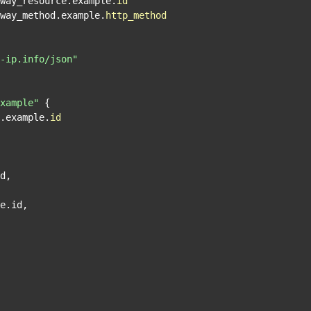
way_resource.example.
id
way_method.example.
http_method
-ip.info/json"
xample"
 {

i.example.
id