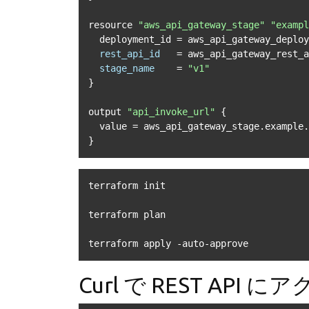
resource 
"aws_api_gateway_stage"
"exampl
  deployment_id = aws_api_gateway_deplo
rest_api_id
=
 aws_api_gateway_rest_a
stage_name
=
"v1"
}

output 
"api_invoke_url"
 {

  value = aws_api_gateway_stage.example.invoke_url

}
terraform init

terraform plan

terraform apply -auto-approve
Curl で REST AP