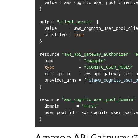
  value = aws_cognito_user_pool_client.example.id

}

output 
"client_secret"
 {

  value     = aws_cognito_user_pool_client.example.client_secret

  sensitive = 
true
}

resource 
"aws_api_gateway_authorizer"
"e
  name          = 
"example"
type
          = 
"COGNITO_USER_POOLS"
  rest_api_id   = aws_api_gateway_rest_api.example.id

  provider_arns = [
"
${aws_cognito_user_p
}

resource 
"aws_cognito_user_pool_domain"
  domain       = 
"mnrst"
  user_pool_id = aws_cognito_user_pool.example.id

}
Amazon API Gateway