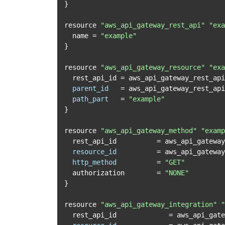
}

resource 
"aws_api_gateway_rest_api"
"exa
  name = 
"example"
}

resource 
"aws_api_gateway_resource"
"exa
  rest_api_id = aws_api_gateway_rest_ap
parent_id
=
 aws_api_gateway_rest_api
path_part
=
"example"
}

resource 
"aws_api_gateway_method"
"examp
  rest_api_id          = aws_api_gatewa
resource_id
=
 aws_api_gateway
http_method
=
"GET"
  authorization        = 
"NONE"
}

resource 
"aws_api_gateway_integration"
"
  rest_api_id             = aws_api_gat