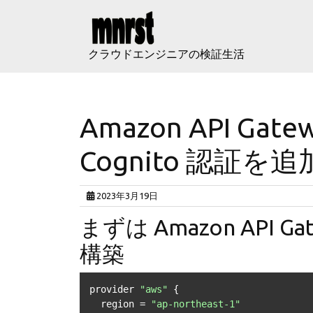
Skip
to
content
クラウドエンジニアの検証生活
Amazon API Gate
Cognito 認証
2023年3月19日
まずは Amazon API Gat
構築
provider 
"aws"
 {

  region = 
"ap-northeast-1"