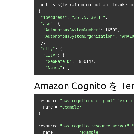
curl -s $(terraform output api_invoke_ur
{

"ipAddress"
: 
"35.75.130.11"
,

"asn"
: {

"AutonomousSystemNumber"
: 16509,

"AutonomousSystemOrganization"
: 
"AMAZO
 },

"city"
: {

"City"
: {

"GeoNameID"
: 1850147,

"Names"
: {
Amazon Cognito を T
resource 
"aws_cognito_user_pool"
"exampl
  name = 
"example"
}

resource 
"aws_cognito_resource_server"
"
  name         = 
"example"