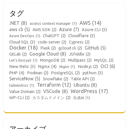
タグ
AWS
(14)
.NET
(8)
access context manager
(1)
aws cli
(5)
Azure
(7)
Azure CLI
(3)
AWS SDK
(2)
Cloudflare
(3)
ChatGPT
(2)
Azure DevOps
(1)
Cloud SQL
(3)
code-server
(2)
Cypress
(2)
Docker
(18)
GitHub
(5)
Flask
(2)
gcloud cli
(2)
Google Cloud
(8)
GitLab
(2)
JSFiddle
(2)
MongoDB
(2)
Multipass
(2)
MySQL
(2)
Let's Encrypt
(1)
OCI
(6)
New Relic
(3)
Nginx
(4)
Node.js
(2)
Nignx
(1)
PHP
(4)
python
(3)
Podman
(2)
PostgreSQL
(2)
ServiceNow
(5)
Snowflake
(2)
Table API
(2)
Terraform
(12)
Ubuntu
(8)
tailwindcss
(1)
WordPress
(17)
VSCode
(8)
Value Domain
(2)
WP-CLI
(2)
カスタムドメイン
(2)
生成AI
(1)
アーカイブ