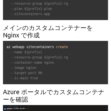
--resource-group ${prefix}-rg 
--plan ${prefix}-plan 
--sitecontainers-app
メインのカスタムコンテナーを
Nginx で作成
az webapp sitecontainers 
create
--name ${prefix} 
--resource-group ${prefix}-rg 
--container-name nginx 
--image nginx 
--target-port 80 
--is-main true
Azure ポータルでカスタムコンテナ
ーを確認