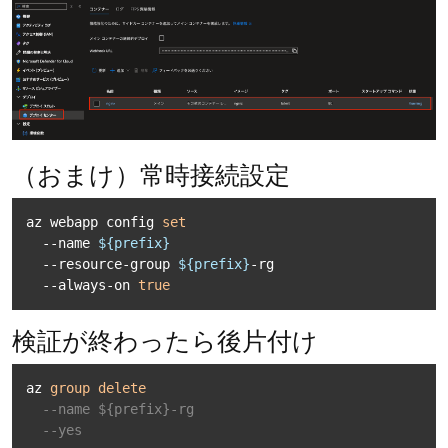
（おまけ）常時接続設定
az webapp config 
set
  --name 
${prefix}
  --resource-group 
${prefix}
-rg 

  --always-on 
true
検証が終わったら後片付け
az 
group
delete
--name ${prefix}-rg 
--yes