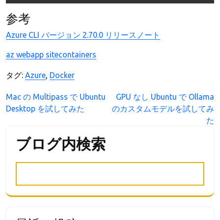
参考
Azure CLI バージョン 2.70.0 リリースノート
az webapp sitecontainers
タグ:
Azure
,
Docker
投
Mac の Multipass で Ubuntu
GPU なし Ubuntu で Ollama
Desktop を試してみた
のカスタムモデルを試してみ
稿
た
ナ
ビ
ブログ内検索
ゲ
ー
シ
ョ
ン