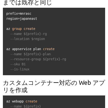
までは既存と同じ
prefix
=
mnrasc

region
=
japaneast

az 
group
create
--name ${prefix}-rg 
--location $region
az appservice plan 
create
--name ${prefix}-plan 
--resource-group ${prefix}-rg 
--sku B1 
--is-linux
カスタムコンテナー対応の Web アプ
リを作成
az webapp 
create
--name ${prefix} 