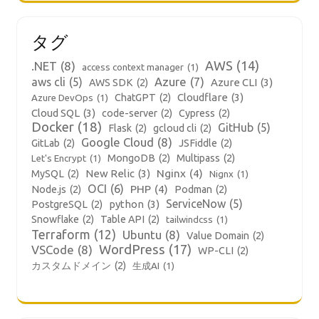
タグ
AWS
(14)
.NET
(8)
access context manager
(1)
aws cli
(5)
Azure
(7)
Azure CLI
(3)
AWS SDK
(2)
Cloudflare
(3)
ChatGPT
(2)
Azure DevOps
(1)
Cloud SQL
(3)
code-server
(2)
Cypress
(2)
Docker
(18)
GitHub
(5)
Flask
(2)
gcloud cli
(2)
Google Cloud
(8)
GitLab
(2)
JSFiddle
(2)
MongoDB
(2)
Multipass
(2)
Let's Encrypt
(1)
New Relic
(3)
Nginx
(4)
MySQL
(2)
Nignx
(1)
OCI
(6)
PHP
(4)
Node.js
(2)
Podman
(2)
ServiceNow
(5)
python
(3)
PostgreSQL
(2)
Snowflake
(2)
Table API
(2)
tailwindcss
(1)
Terraform
(12)
Ubuntu
(8)
Value Domain
(2)
WordPress
(17)
VSCode
(8)
WP-CLI
(2)
カスタムドメイン
(2)
生成AI
(1)