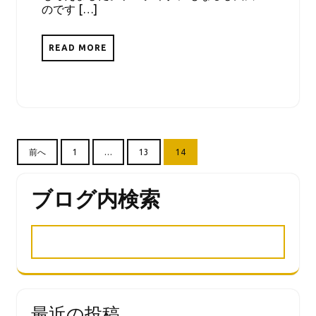
のです […]
READ MORE
投
前へ
1
…
13
14
稿
の
ブログ内検索
ペ
ー
ジ
送
り
最近の投稿