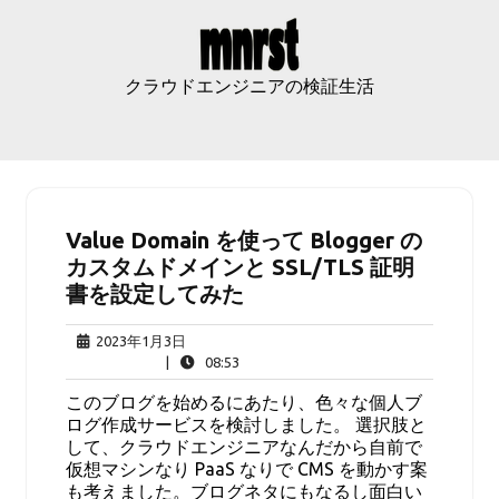
Skip
to
content
クラウドエンジニアの検証生活
Value Domain を使って Blogger の
カスタムドメインと SSL/TLS 証明
書を設定してみた
2023
2023年1月3日
年
08:53
|
08:53
1
このブログを始めるにあたり、色々な個人ブ
月
ログ作成サービスを検討しました。 選択肢と
3
して、クラウドエンジニアなんだから自前で
日
仮想マシンなり PaaS なりで CMS を動かす案
も考えました。ブログネタにもなるし面白い