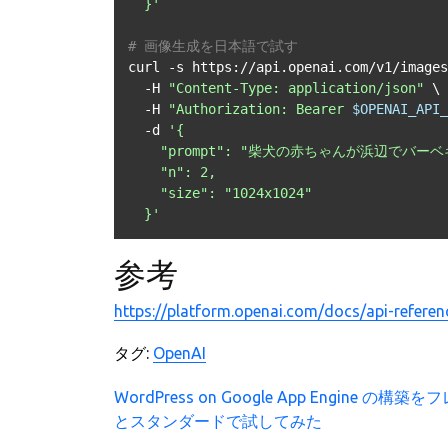
  }'
# 画像生成を日本語で試す
curl -s https://api.openai.com/v1/images
  -H 
"Content-Type: application/json"
 \

  -H 
"Authorization: Bearer 
$OPENAI_API_
  -d 
'{

    "prompt": "柴犬の赤ちゃんが浜辺でバーベキュー",

    "n": 2,

    "size": "1024x1024"

  }'
参考
https://platform.openai.com/docs/api-referen
タグ:
OpenAI
投
WordPress on Google App Engine の構
とスタンダードで試してみた
稿