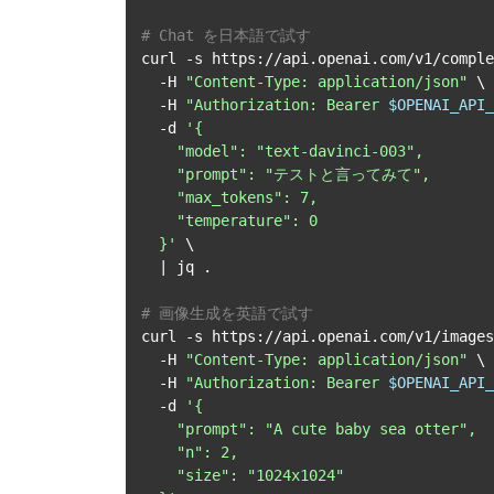
# Chat を日本語で試す
curl -s https://api.openai.com/v1/comple
  -H 
"Content-Type: application/json"
 \

  -H 
"Authorization: Bearer 
$OPENAI_API_
  -d 
'{

    "model": "text-davinci-003",

    "prompt": "テストと言ってみて",

    "max_tokens": 7,

    "temperature": 0

  }'
 \

  | jq .

# 画像生成を英語で試す
curl -s https://api.openai.com/v1/images
  -H 
"Content-Type: application/json"
 \

  -H 
"Authorization: Bearer 
$OPENAI_API_
  -d 
'{

    "prompt": "A cute baby sea otter",

    "n": 2,

    "size": "1024x1024"
