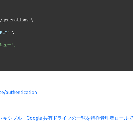
/generations \

KEY
"
 \

ce/authentication
築をフレキシブル
Google 共有ドライブの一覧を特権管理者ロール