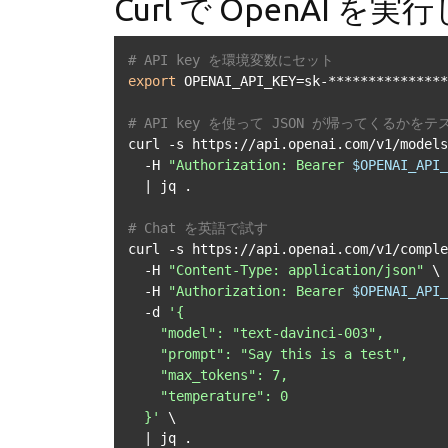
Curl で OpenAI を
# API key を環境変数にセット
export
 OPENAI_API_KEY=sk-***************
# API key を使って JSON が帰ってくるかをテ
curl -s https://api.openai.com/v1/models
  -H 
"Authorization: Bearer 
$OPENAI_API_
  | jq .

# Chat を英語で試す
curl -s https://api.openai.com/v1/comple
  -H 
"Content-Type: application/json"
 \

  -H 
"Authorization: Bearer 
$OPENAI_API_
  -d 
'{

    "model": "text-davinci-003",

    "prompt": "Say this is a test",

    "max_tokens": 7,

    "temperature": 0

  }'
 \

  | jq .
