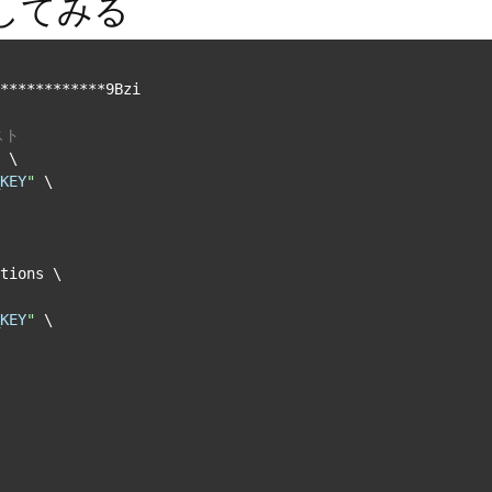
実行してみる
************9Bzi

スト
 \

KEY
"
 \

tions \

KEY
"
 \
