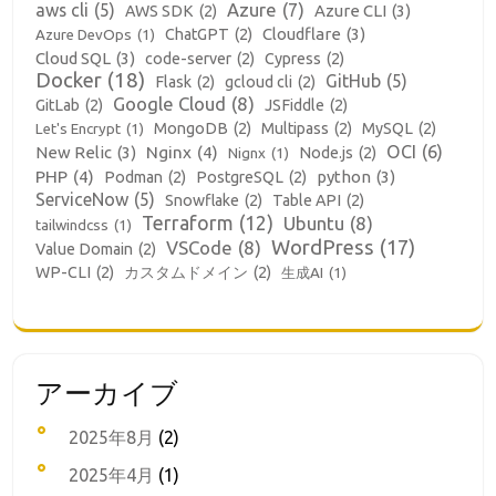
aws cli
(5)
Azure
(7)
Azure CLI
(3)
AWS SDK
(2)
Cloudflare
(3)
ChatGPT
(2)
Azure DevOps
(1)
Cloud SQL
(3)
code-server
(2)
Cypress
(2)
Docker
(18)
GitHub
(5)
Flask
(2)
gcloud cli
(2)
Google Cloud
(8)
GitLab
(2)
JSFiddle
(2)
MongoDB
(2)
Multipass
(2)
MySQL
(2)
Let's Encrypt
(1)
OCI
(6)
New Relic
(3)
Nginx
(4)
Node.js
(2)
Nignx
(1)
PHP
(4)
python
(3)
Podman
(2)
PostgreSQL
(2)
ServiceNow
(5)
Snowflake
(2)
Table API
(2)
Terraform
(12)
Ubuntu
(8)
tailwindcss
(1)
WordPress
(17)
VSCode
(8)
Value Domain
(2)
WP-CLI
(2)
カスタムドメイン
(2)
生成AI
(1)
アーカイブ
2025年8月
(2)
2025年4月
(1)