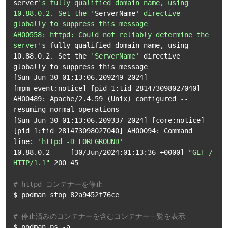
server
's fully qualified domain name, using 
10.88.0.2. Set the '
ServerName
' directive 
globally to suppress this message

AH00558: httpd: Could not reliably determine the 
server'
s fully qualified domain name, using 
10.88.0.2. Set the 
'ServerName'
 directive 
globally to suppress this message

[Sun Jun 30 01:13:06.209249 2024] 
[mpm_event:notice] [pid 1:tid 281473098027040] 
AH00489: Apache/2.4.59 (Unix) configured -- 
resuming normal operations

[Sun Jun 30 01:13:06.209337 2024] [core:notice] 
[pid 1:tid 281473098027040] AH00094: Command 
line: 
'httpd -D FOREGROUND'
10.88.0.2 - - [30/Jun/2024:01:13:36 +0000] 
"GET / 
HTTP/1.1"
 200 45

# httpd コンテナーを停止
$ podman stop 82a9452f76ce

# 停止済みのコンテナーを含むコンテナー一覧を表示
$ podman ps -a
