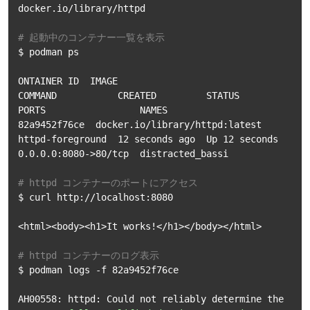
docker.io/library/httpd

# 起動中のコンテナー一覧を表示
$ podman ps

ONTAINER ID  IMAGE                           
COMMAND           CREATED         STATUS         
PORTS                 NAMES

82a9452f76ce  docker.io/library/httpd:latest  
httpd-foreground  12 seconds ago  Up 12 seconds  
0.0.0.0:8080->80/tcp  distracted_bassi

# httpd コンテナーのポートにアクセス
$ curl http://localhost:8080

<html><body><h1>It works!</h1></body></html>

# httpd コンテナーのログ表示
$ podman logs -f 82a9452f76ce

AH00558: httpd: Could not reliably determine the 