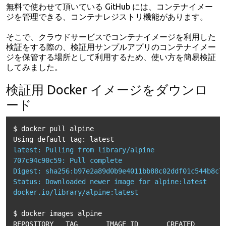
無料で使わせて頂いている GitHub には、コンテナイメー
ジを管理できる、コンテナレジストリ機能があります。
そこで、クラウドサービスでコンテナイメージを利用した
検証をする際の、検証用サンプルアプリのコンテナイメー
ジを保管する場所として利用するため、使い方を簡易検証
してみました。
検証用 Docker イメージをダウンロ
ード
$ docker pull alpine

latest: Pulling from library/alpine
707c94c90c59: Pull complete 
Digest: sha256:b97e2a89d0b9e4011bb88c02ddf01c544b8c7
Status: Downloaded newer image for alpine:latest
docker.io/library/alpine:latest
$ docker images alpine

REPOSITORY   TAG       IMAGE ID       CREATED        