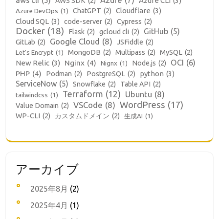
Azure CLI
(3)
AWS SDK
(2)
Cloudflare
(3)
ChatGPT
(2)
Azure DevOps
(1)
Cloud SQL
(3)
code-server
(2)
Cypress
(2)
Docker
(18)
GitHub
(5)
Flask
(2)
gcloud cli
(2)
Google Cloud
(8)
GitLab
(2)
JSFiddle
(2)
MongoDB
(2)
Multipass
(2)
MySQL
(2)
Let's Encrypt
(1)
OCI
(6)
New Relic
(3)
Nginx
(4)
Node.js
(2)
Nignx
(1)
PHP
(4)
python
(3)
Podman
(2)
PostgreSQL
(2)
ServiceNow
(5)
Snowflake
(2)
Table API
(2)
Terraform
(12)
Ubuntu
(8)
tailwindcss
(1)
WordPress
(17)
VSCode
(8)
Value Domain
(2)
WP-CLI
(2)
カスタムドメイン
(2)
生成AI
(1)
アーカイブ
2025年8月
(2)
2025年4月
(1)