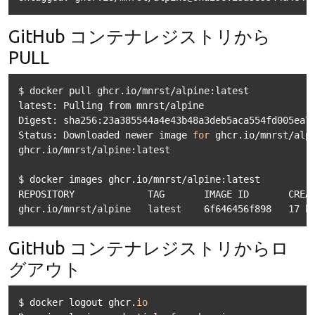
GitHub コンテナレジストリから
PULL
$ docker pull ghcr.io/mnrst/alpine:latest

latest: Pulling from mnrst/alpine

Digest: sha256:23a385544a4e43b48a3deb5aca554fd005ea7d
Status: Downloaded newer image 
for
 ghcr.io/mnrst/alpi
ghcr.io/mnrst/alpine:latest

$ docker images ghcr.io/mnrst/alpine:latest

REPOSITORY             TAG       IMAGE ID       CREAT
GitHub コンテナレジストリからロ
グアウト
$ docker logout ghcr.
io