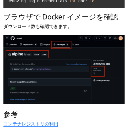
Removing login credentials 
for
 ghcr.
io
ブラウザで Docker イメージを確認
ダウンロード数も確認できます。
参考
コンテナレジストリの利用