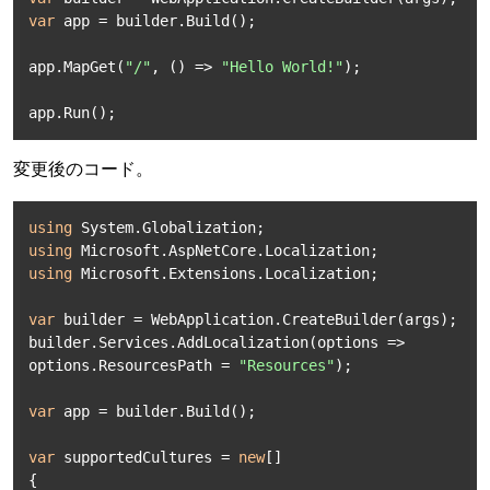
var
 app = builder.Build();

app.MapGet(
"/"
, () => 
"Hello World!"
);

app.Run();
変更後のコード。
using
using
using
 Microsoft.Extensions.Localization;

var
 builder = WebApplication.CreateBuilder(args);

builder.Services.AddLocalization(options => 
options.ResourcesPath = 
"Resources"
);

var
 app = builder.Build();

var
 supportedCultures = 
new
[]

{
