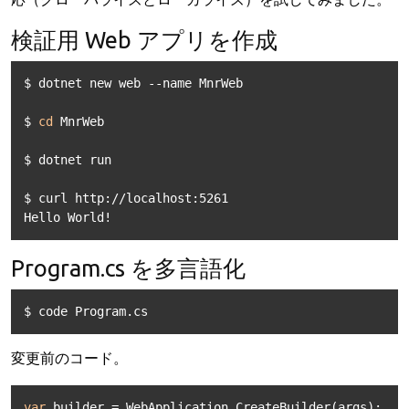
検証用 Web アプリを作成
$ dotnet new web --name MnrWeb 

$ 
cd
 MnrWeb

$ dotnet run

$ curl http://localhost:5261

Hello World!
Program.cs を多言語化
$ code Program.cs
変更前のコード。
var