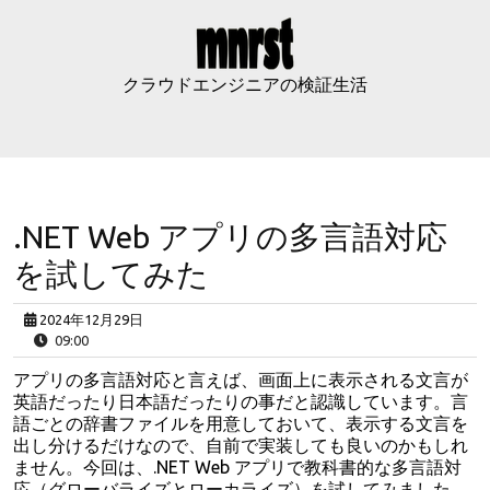
Skip
to
content
クラウドエンジニアの検証生活
.NET Web アプリの多言語対応
を試してみた
2024年12月29日
09:00
アプリの多言語対応と言えば、画面上に表示される文言が
英語だったり日本語だったりの事だと認識しています。言
語ごとの辞書ファイルを用意しておいて、表示する文言を
出し分けるだけなので、自前で実装しても良いのかもしれ
ません。今回は、.NET Web アプリで教科書的な多言語対
応（グローバライズとローカライズ）を試してみました。