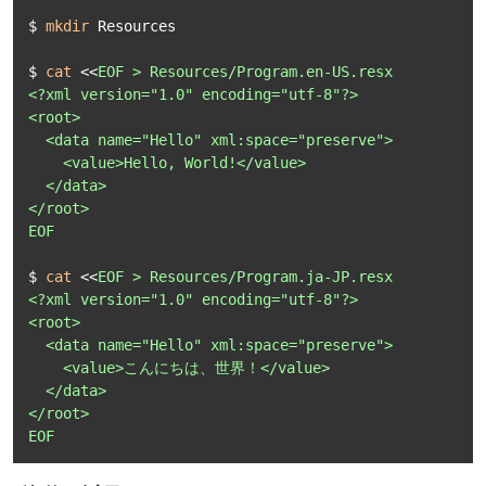
$ 
mkdir
 Resources

$ 
cat
 <<
EOF > Resources/Program.en-US.resx

<?xml version="1.0" encoding="utf-8"?>

<root>

  <data name="Hello" xml:space="preserve">

    <value>Hello, World!</value>

  </data>

</root>

EOF
$ 
cat
 <<
EOF > Resources/Program.ja-JP.resx

<?xml version="1.0" encoding="utf-8"?>

<root>

  <data name="Hello" xml:space="preserve">

    <value>こんにちは、世界！</value>

  </data>

</root>

EOF