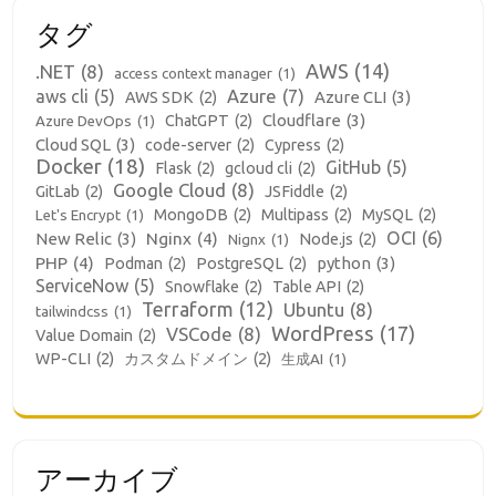
タグ
AWS
(14)
.NET
(8)
access context manager
(1)
aws cli
(5)
Azure
(7)
Azure CLI
(3)
AWS SDK
(2)
Cloudflare
(3)
ChatGPT
(2)
Azure DevOps
(1)
Cloud SQL
(3)
code-server
(2)
Cypress
(2)
Docker
(18)
GitHub
(5)
Flask
(2)
gcloud cli
(2)
Google Cloud
(8)
GitLab
(2)
JSFiddle
(2)
MongoDB
(2)
Multipass
(2)
MySQL
(2)
Let's Encrypt
(1)
OCI
(6)
New Relic
(3)
Nginx
(4)
Node.js
(2)
Nignx
(1)
PHP
(4)
python
(3)
Podman
(2)
PostgreSQL
(2)
ServiceNow
(5)
Snowflake
(2)
Table API
(2)
Terraform
(12)
Ubuntu
(8)
tailwindcss
(1)
WordPress
(17)
VSCode
(8)
Value Domain
(2)
WP-CLI
(2)
カスタムドメイン
(2)
生成AI
(1)
アーカイブ