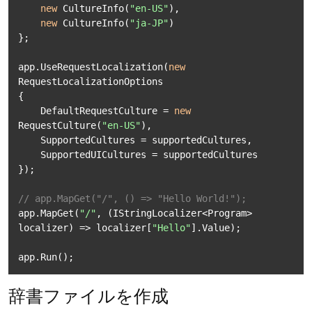
new
 CultureInfo(
"en-US"
),

new
 CultureInfo(
"ja-JP"
)

};

app.UseRequestLocalization(
new
RequestLocalizationOptions

{

    DefaultRequestCulture = 
new
RequestCulture(
"en-US"
),

    SupportedCultures = supportedCultures,

    SupportedUICultures = supportedCultures

});

// app.MapGet("/", () => "Hello World!");
app.MapGet(
"/"
, (IStringLocalizer<Program> 
localizer) => localizer[
"Hello"
].Value);

app.Run();
辞書ファイルを作成