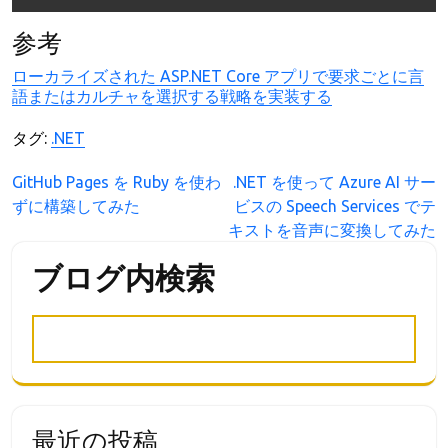
参考
ローカライズされた ASP.NET Core アプリで要求ごとに言
語またはカルチャを選択する戦略を実装する
タグ:
.NET
投
GitHub Pages を Ruby を使わ
.NET を使って Azure AI サー
ずに構築してみた
ビスの Speech Services でテ
稿
キストを音声に変換してみた
ナ
ビ
ブログ内検索
ゲ
ー
シ
ョ
ン
最近の投稿