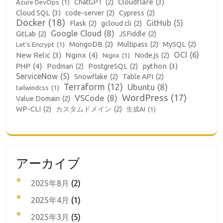
Cloudflare
(3)
ChatGPT
(2)
Azure DevOps
(1)
Cloud SQL
(3)
code-server
(2)
Cypress
(2)
Docker
(18)
GitHub
(5)
Flask
(2)
gcloud cli
(2)
Google Cloud
(8)
GitLab
(2)
JSFiddle
(2)
MongoDB
(2)
Multipass
(2)
MySQL
(2)
Let's Encrypt
(1)
OCI
(6)
New Relic
(3)
Nginx
(4)
Node.js
(2)
Nignx
(1)
PHP
(4)
python
(3)
Podman
(2)
PostgreSQL
(2)
ServiceNow
(5)
Snowflake
(2)
Table API
(2)
Terraform
(12)
Ubuntu
(8)
tailwindcss
(1)
WordPress
(17)
VSCode
(8)
Value Domain
(2)
WP-CLI
(2)
カスタムドメイン
(2)
生成AI
(1)
アーカイブ
2025年8月
(2)
2025年4月
(1)
2025年3月
(5)