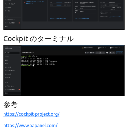
Cockpit のターミナル
参考
https://cockpit-project.org/
https://www.aapanel.com/