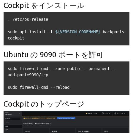
Cockpit をインストール
. /etc/os-release

sudo apt install -t 
${VERSION_CODENAME}
-backports 
cockpit
Ubuntu の 9090 ポートを許可
sudo firewall-cmd --zone=public --permanent --
add-port=9090/tcp

sudo firewall-cmd --reload
Cockpit のトップページ