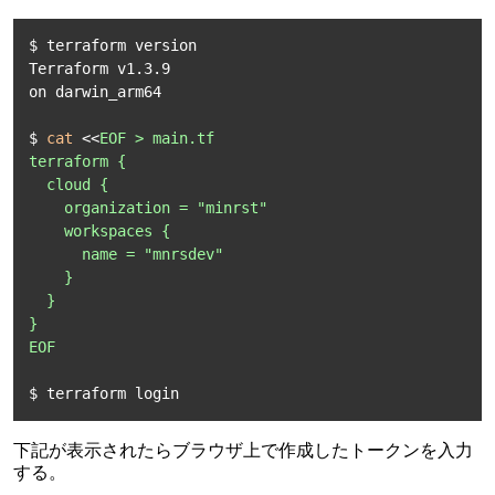
$ terraform version

Terraform v1.3.9

on darwin_arm64

$ 
cat
 <<
EOF > main.tf

terraform {

  cloud {

    organization = "minrst"

    workspaces {

      name = "mnrsdev"

    }

  }

}

EOF
$ terraform login
下記が表示されたらブラウザ上で作成したトークンを入力
する。