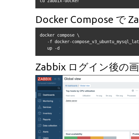
cd zabbix-docker
Docker Compose で Z
docker compose \

   -f docker-compose_v3_ubuntu_mysql_latest.yaml \

   up -d
Zabbix ログイン後の