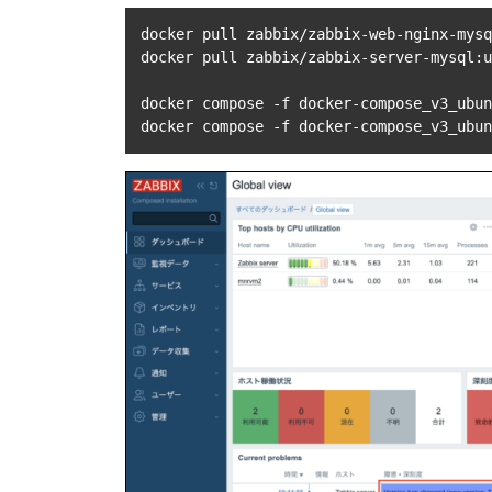
docker pull zabbix/zabbix-web-nginx-mysq
docker pull zabbix/zabbix-server-mysql:u
docker compose -f docker-compose_v3_ubun
docker compose -f docker-compose_v3_ubun