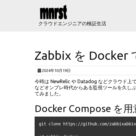
Skip
to
content
クラウドエンジニアの検証生活
Zabbix を Dock
2024年10月19日
今時は NewRelic や Datadog などクラ
などオンプレ時代からある監視ツールを久しぶりに触
てみました。
Docker Compose を
git clone https://github.com/zabbixabbix