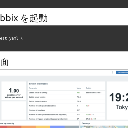
abbix を起動
画面