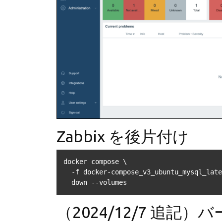
Zabbix を後片付け
docker compose \

  -f docker-compose_v3_ubuntu_mysql_latest.yaml \

  down --volumes
（2024/12/7 追記