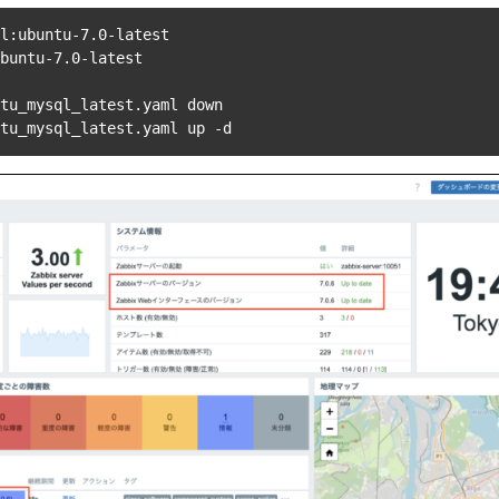
l:ubuntu-7.0-latest

buntu-7.0-latest

tu_mysql_latest.yaml down 

tu_mysql_latest.yaml up -d