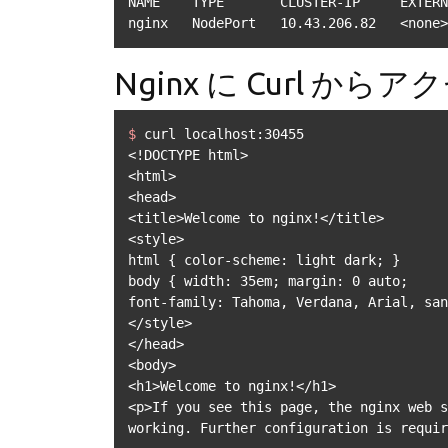
NAME    TYPE       CLUSTER-IP     EXTERN
nginx   NodePort   10.43.206.82   <none>
Nginx に Curl からア
$ 
curl localhost:30455
<!DOCTYPE html>

<html>

<head>

<title>Welcome to nginx!</title>

<style>

html { color-scheme: light dark; }

body { width: 35em; margin: 0 auto;

font-family: Tahoma, Verdana, Arial, san
</style>

</head>

<body>

<h1>Welcome to nginx!</h1>

<p>If you see this page, the nginx web s
working. Further configuration is requir