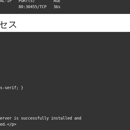
AL-IP   PORT(S)        AGE

        80:30455/TCP   36s
クセス
s-serif; }

erver is successfully installed and

ed.</p>
