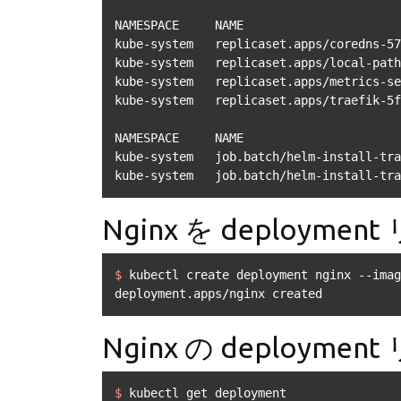
NAMESPACE     NAME                      
kube-system   replicaset.apps/coredns-57
kube-system   replicaset.apps/local-path
kube-system   replicaset.apps/metrics-se
kube-system   replicaset.apps/traefik-5f
NAMESPACE     NAME                      
kube-system   job.batch/helm-install-tra
kube-system   job.batch/helm-install-tra
Nginx を deploym
$ 
kubectl create deployment nginx --imag
deployment.apps/nginx created
Nginx の deploym
$ 
kubectl get deployment