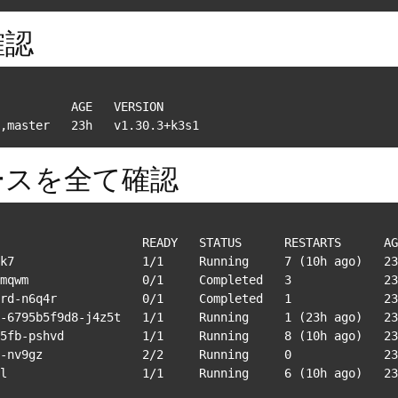
確認
          AGE   VERSION

,master   23h   v1.30.3+k3s1
リソースを全て確認
                    READY   STATUS      RESTARTS      AG
k7                  1/1     Running     7 (10h ago)   23
mqwm                0/1     Completed   3             23
rd-n6q4r            0/1     Completed   1             23
-6795b5f9d8-j4z5t   1/1     Running     1 (23h ago)   23
5fb-pshvd           1/1     Running     8 (10h ago)   23
-nv9gz              2/2     Running     0             23
l                   1/1     Running     6 (10h ago)   23