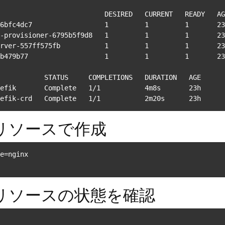
                          DESIRED   CURRENT   READY   AG
6bfc4dc7                  1         1         1       23
-provisioner-6795b5f9d8   1         1         1       23
rver-557ff575fb           1         1         1       23
b479b77                   1         1         1       23
           STATUS     COMPLETIONS   DURATION   AGE

efik       Complete   1/1           4m8s       23h

efik-crd   Complete   1/1           2m20s      23h
ent リソースで作成
e=nginx
ent リソースの状態を確認