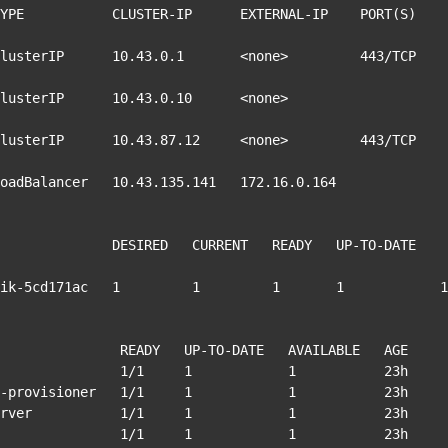
     CLUSTER-IP      EXTERNAL-IP    PORT(S)                      
     10.43.0.1       <none>         443/TCP                      
erIP      10.43.0.10      <none>         
     10.43.87.12     <none>         443/TCP                      
adBalancer   10.43.135.141   172.16.0.164   
             DESIRED   CURRENT   READY   UP-TO-DATE   
cd171ac   1         1         1       1            1           
               READY   UP-TO-DATE   AVAILABLE   AGE

               1/1     1            1           23h

-provisioner   1/1     1            1           23h

rver           1/1     1            1           23h

               1/1     1            1           23h
