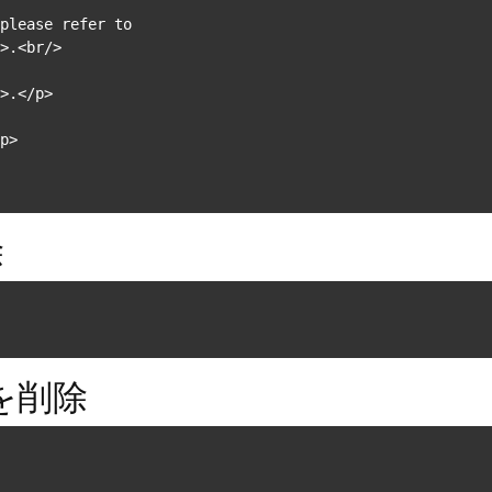
please refer to

>.<br/>

>.</p>

p>

除
スを削除