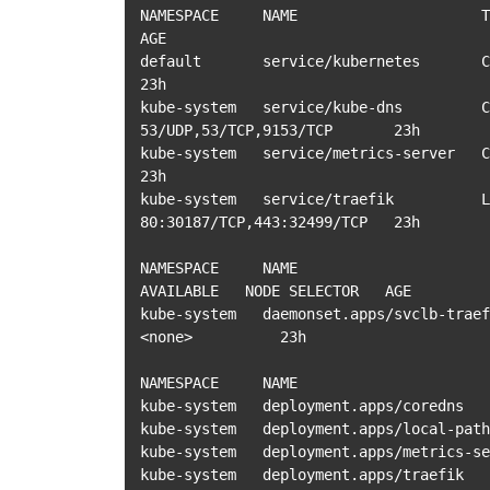
NAMESPACE     NAME                     TYPE      
AGE

default       service/kubernetes       ClusterIP 
23h

kube-system   service/kube-dns         Clust
53/UDP,53/TCP,9153/TCP       23h

kube-system   service/metrics-server   ClusterIP 
23h

kube-system   service/traefik          Lo
80:30187/TCP,443:32499/TCP   23h

NAMESPACE     NAME                       
AVAILABLE   NODE SELECTOR   AGE

kube-system   daemonset.apps/svclb-traefik-5
<none>          23h

NAMESPACE     NAME                      
kube-system   deployment.apps/coredns   
kube-system   deployment.apps/local-path
kube-system   deployment.apps/metrics-se
kube-system   deployment.apps/traefik   