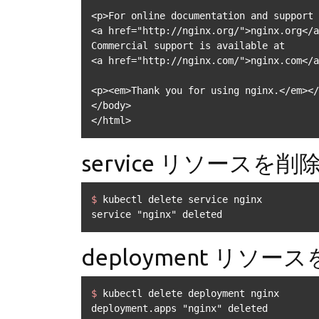
<p>For online documentation and support 
<a href="http://nginx.org/">nginx.org</a
Commercial support is available at

<a href="http://nginx.com/">nginx.com</a
<p><em>Thank you for using nginx.</em></
</body>

</html>
service リソースを削
$ 
kubectl delete service nginx
service "nginx" deleted
deployment リソー
$ 
kubectl delete deployment nginx
deployment.apps "nginx" deleted