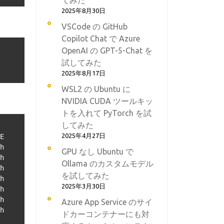
てみた
2025年8月30日
VSCode の GitHub
Copilot Chat で Azure
OpenAI の GPT-5-Chat を
試してみた
2025年8月17日
WSL2 の Ubuntu に
NVIDIA CUDA ツールキッ
トを入れて PyTorch を試
してみた
2025年4月27日
E

h

GPU なし Ubuntu で
h

Ollama のカスタムモデル
h

を試してみた
h

2025年3月30日
h

h

Azure App Service のサイ
h

ドカーコンテナーにも対