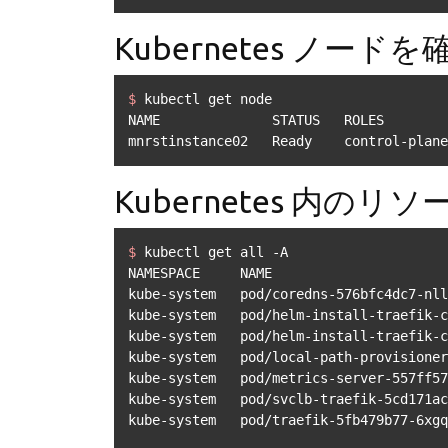
Kubernetes ノードを
$ 
kubectl get node
NAME              STATUS   ROLES        
mnrstinstance02   Ready    control-plane
Kubernetes 内の
$ 
kubectl get all -A
NAMESPACE     NAME                      
kube-system   pod/coredns-576bfc4dc7-nll
kube-system   pod/helm-install-traefik-c
kube-system   pod/helm-install-traefik-c
kube-system   pod/local-path-provisioner
kube-system   pod/metrics-server-557ff57
kube-system   pod/svclb-traefik-5cd171ac
kube-system   pod/traefik-5fb479b77-6xgq