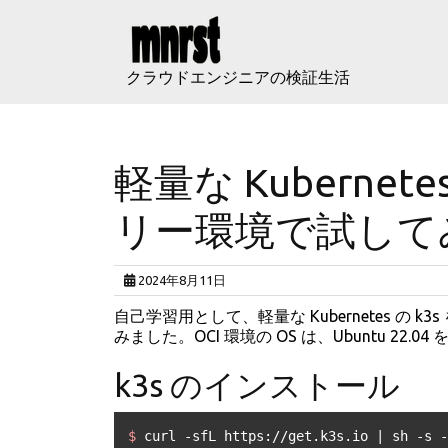
Skip
to
content
クラウドエンジニアの検証生活
軽量な Kubernetes
リー環境で試して
2024年8月11日
自己学習用として、軽量な Kubernetes の 
みました。OCI 環境の OS は、Ubuntu 22.0
k3s のインストール
$ 
curl -sfL https://get.k3s.io | sh -s -