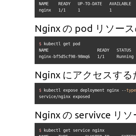
NAME    READY   UP-TO-DATE   AVAILABLE  
nginx   1/1     1            1          
Nginx の pod リソ
$ 
kubectl get pod
NAME                    READY   STATUS  
nginx-bf5d5cf98-98mq6   1/1     Running 
Nginx にアクセスする
$ 
kubectl expose deployment nginx --
type
service/nginx exposed
Nginx の servivc
$ 
kubectl get service nginx