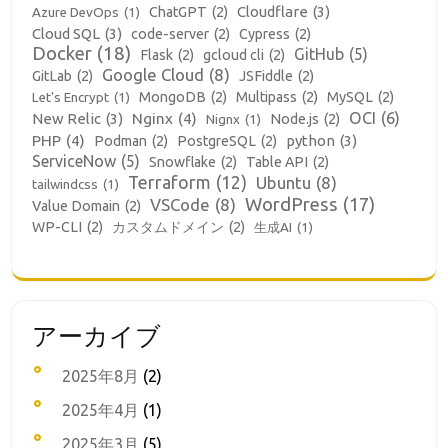
Cloudflare
(3)
ChatGPT
(2)
Azure DevOps
(1)
Cloud SQL
(3)
code-server
(2)
Cypress
(2)
Docker
(18)
GitHub
(5)
Flask
(2)
gcloud cli
(2)
Google Cloud
(8)
GitLab
(2)
JSFiddle
(2)
MongoDB
(2)
Multipass
(2)
MySQL
(2)
Let's Encrypt
(1)
OCI
(6)
New Relic
(3)
Nginx
(4)
Node.js
(2)
Nignx
(1)
PHP
(4)
python
(3)
Podman
(2)
PostgreSQL
(2)
ServiceNow
(5)
Snowflake
(2)
Table API
(2)
Terraform
(12)
Ubuntu
(8)
tailwindcss
(1)
WordPress
(17)
VSCode
(8)
Value Domain
(2)
WP-CLI
(2)
カスタムドメイン
(2)
生成AI
(1)
アーカイブ
2025年8月
(2)
2025年4月
(1)
2025年3月
(5)